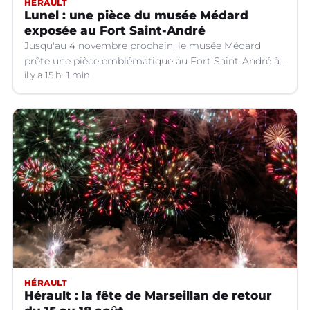
HÉRAULT
Lunel : une pièce du musée Médard
exposée au Fort Saint-André
Jusqu'au 4 novembre prochain, le musée Médard
prête une pièce emblématique au Fort Saint-André à
Villeneuve-lez-Avignon (Gard).
il y a 15 h
1 min
HÉRAULT
Hérault : la fête de Marseillan de retour