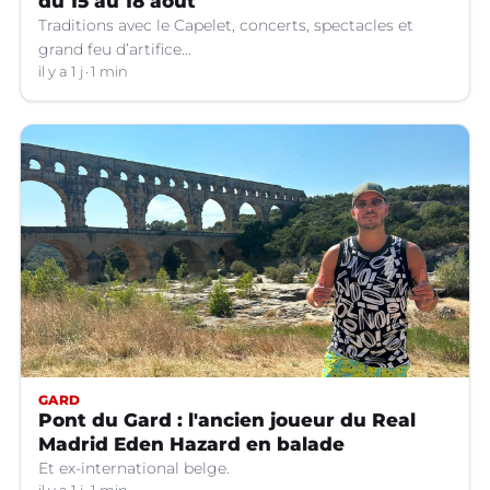
du 15 au 18 août
Traditions avec le Capelet, concerts, spectacles et
grand feu d’artifice...
il y a 1 j
1 min
GARD
Pont du Gard : l'ancien joueur du Real
Madrid Eden Hazard en balade
Et ex-international belge.