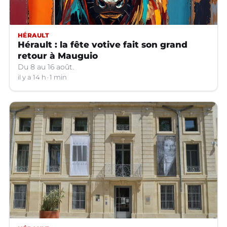
HÉRAULT
Hérault : la fête votive fait son grand
retour à Mauguio
Du 8 au 16 août.
il y a 14 h
1 min