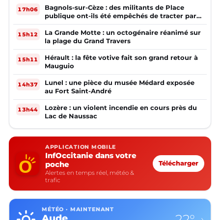
Bagnols-sur-Cèze : des militants de Place
17h06
publique ont-ils été empêchés de tracter par
la mairie ?
La Grande Motte : un octogénaire réanimé sur
15h12
la plage du Grand Travers
Hérault : la fête votive fait son grand retour à
15h11
Mauguio
Lunel : une pièce du musée Médard exposée
14h37
au Fort Saint-André
Lozère : un violent incendie en cours près du
13h44
Lac de Naussac
APPLICATION MOBILE
InfOccitanie dans votre
poche
Télécharger
Alertes en temps réel, météo &
trafic
MÉTÉO · MAINTENANT
22°
Aude
›