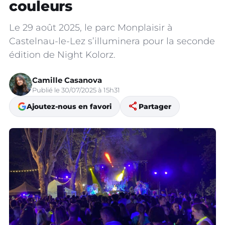
couleurs
Le 29 août 2025, le parc Monplaisir à
Castelnau-le-Lez s’illuminera pour la seconde
édition de Night Kolorz.
Camille Casanova
Publié le 30/07/2025 à 15h31
share
Ajoutez-nous en favori
Partager