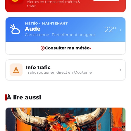
Alertes en temps réel, météo &
trafic
MÉTÉO · MAINTENANT
22°
Aude
›
Carcassonne · Partiellement nuageux
Consulter ma météo
›
Info trafic
›
Trafic routier en direct en Occitanie
À lire aussi