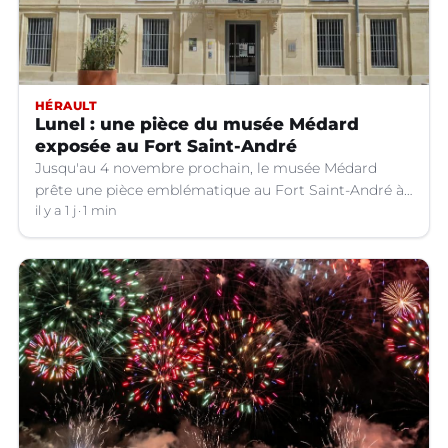
HÉRAULT
Lunel : une pièce du musée Médard
exposée au Fort Saint-André
Jusqu'au 4 novembre prochain, le musée Médard
prête une pièce emblématique au Fort Saint-André à
Villeneuve-lez-Avignon (Gard).
il y a 1 j
1 min