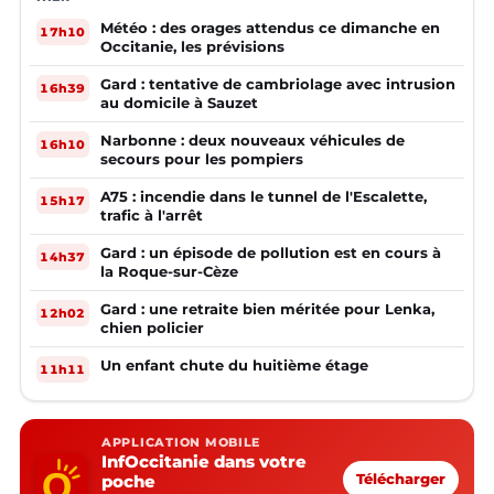
Météo : des orages attendus ce dimanche en
17h10
Occitanie, les prévisions
Gard : tentative de cambriolage avec intrusion
16h39
au domicile à Sauzet
Narbonne : deux nouveaux véhicules de
16h10
secours pour les pompiers
A75 : incendie dans le tunnel de l'Escalette,
15h17
trafic à l'arrêt
Gard : un épisode de pollution est en cours à
14h37
la Roque-sur-Cèze
Gard : une retraite bien méritée pour Lenka,
12h02
chien policier
Un enfant chute du huitième étage
11h11
APPLICATION MOBILE
InfOccitanie dans votre
poche
Télécharger