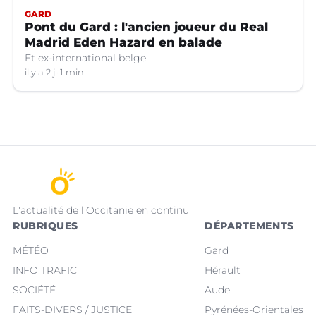
GARD
Pont du Gard : l'ancien joueur du Real
Madrid Eden Hazard en balade
Et ex-international belge.
il y a 2 j
1 min
L'actualité de l'Occitanie en continu
RUBRIQUES
DÉPARTEMENTS
MÉTÉO
Gard
INFO TRAFIC
Hérault
SOCIÉTÉ
Aude
FAITS-DIVERS / JUSTICE
Pyrénées-Orientales