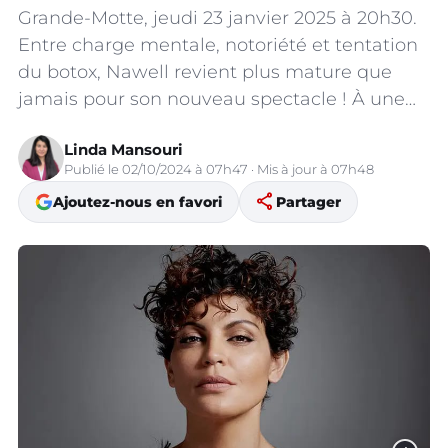
Grande-Motte, jeudi 23 janvier 2025 à 20h30.
Entre charge mentale, notoriété et tentation
du botox, Nawell revient plus mature que
jamais pour son nouveau spectacle ! À une…
Linda Mansouri
Publié le 02/10/2024 à 07h47 · Mis à jour à 07h48
share
Ajoutez-nous en favori
Partager