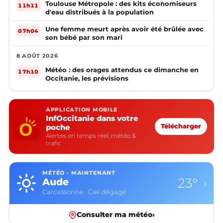
Toulouse Métropole : des kits économiseurs
11h11
d'eau distribués à la population
Une femme meurt après avoir été brûlée avec
07h04
son bébé par son mari
8 AOÛT 2026
Météo : des orages attendus ce dimanche en
17h10
Occitanie, les prévisions
APPLICATION MOBILE
InfOccitanie dans votre
poche
Télécharger
Alertes en temps réel, météo &
trafic
MÉTÉO · MAINTENANT
23°
Aude
›
Carcassonne · Ciel dégagé
Consulter ma météo
›