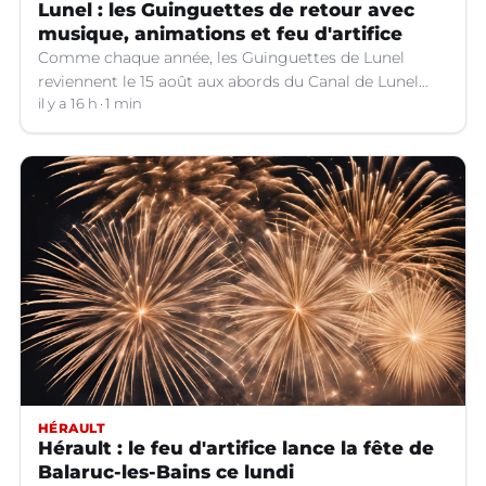
Lunel : les Guinguettes de retour avec
musique, animations et feu d'artifice
Comme chaque année, les Guinguettes de Lunel
reviennent le 15 août aux abords du Canal de Lunel
(Hérault).
il y a 16 h
1 min
HÉRAULT
Hérault : le feu d'artifice lance la fête de
Balaruc-les-Bains ce lundi