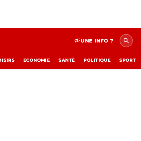
search
campaign
UNE INFO ?
OISIRS
ECONOMIE
SANTÉ
POLITIQUE
SPORT