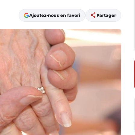
share
Ajoutez-nous en favori
Partager