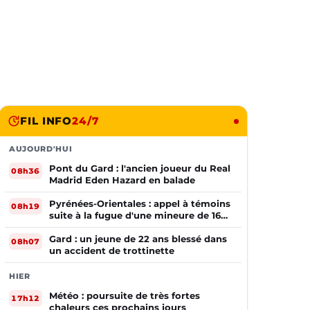
FIL INFO
24/7
AUJOURD'HUI
Pont du Gard : l'ancien joueur du Real
08h36
Madrid Eden Hazard en balade
Pyrénées-Orientales : appel à témoins
08h19
suite à la fugue d'une mineure de 16
ans
Gard : un jeune de 22 ans blessé dans
08h07
un accident de trottinette
HIER
Météo : poursuite de très fortes
17h12
chaleurs ces prochains jours