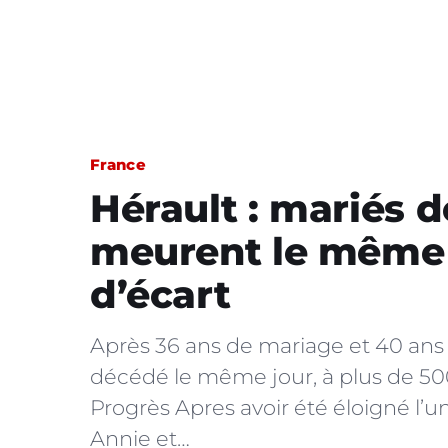
France
Hérault : mariés d
meurent le même
d’écart
Après 36 ans de mariage et 40 an
décédé le même jour, à plus de 50
Progrès Apres avoir été éloigné l’u
Annie et…