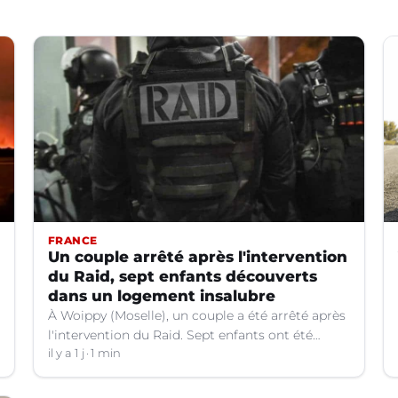
FRANCE
Un couple arrêté après l'intervention
du Raid, sept enfants découverts
dans un logement insalubre
À Woippy (Moselle), un couple a été arrêté après
l'intervention du Raid. Sept enfants ont été
trouvés dans un logement insalubre.
il y a 1 j
1 min