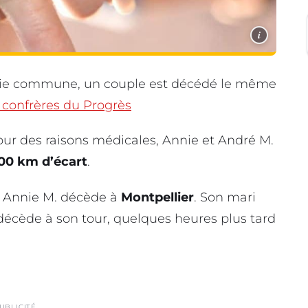
i
 vie commune, un couple est décédé le même
 confrères du Progrès
pour des raisons médicales, Annie et André M.
00 km d’écart
.
, Annie M. décède à
Montpellier
. Son mari
l décède à son tour, quelques heures plus tard
UBLICITÉ