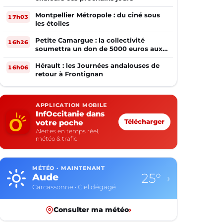
Montpellier Métropole : du ciné sous
17h03
les étoiles
Petite Camargue : la collectivité
16h26
soumettra un don de 5000 euros aux
sinistrés de la Gironde
Hérault : les Journées andalouses de
16h06
retour à Frontignan
APPLICATION MOBILE
InfOccitanie dans
votre poche
Télécharger
Alertes en temps réel,
météo & trafic
MÉTÉO · MAINTENANT
25°
Aude
›
Carcassonne · Ciel dégagé
Consulter ma météo
›