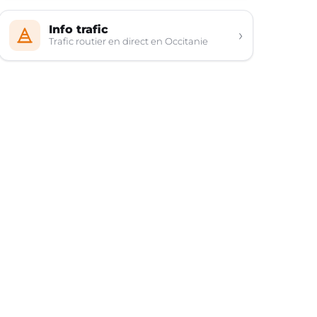
Info trafic
›
Trafic routier en direct en Occitanie