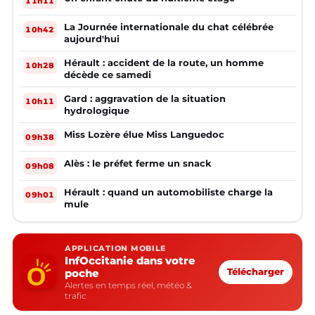
11h11
La Journée internationale du chat célébrée
10h42
aujourd'hui
Hérault : accident de la route, un homme
10h28
décède ce samedi
Gard : aggravation de la situation
10h11
hydrologique
Miss Lozère élue Miss Languedoc
09h38
Alès : le préfet ferme un snack
09h08
Hérault : quand un automobiliste charge la
09h01
mule
APPLICATION MOBILE
InfOccitanie dans votre
poche
Télécharger
Alertes en temps réel, météo &
trafic