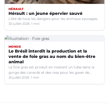
HÉRAULT
Hérault : un jeune épervier sauvé
L'été de tous les dangers pour les animaux sauvages.
30 juillet 2026
1 min
MONDE
Le Brésil interdit la production et la
vente de foie gras au nom du bien-être
animal
Le foie gras est produit en insérant un tube dans la
gorge des canards et des oies pour les gaver de
grandes quantités de nourriture, ce qui provoque une
25 juillet 2026
1 min
hypertrophie rapide du foie, organe dont on tire le
produit.