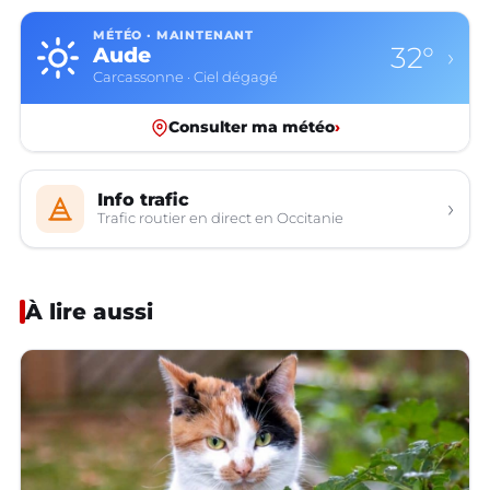
MÉTÉO · MAINTENANT
32°
Aude
›
Carcassonne · Ciel dégagé
Consulter ma météo
›
Info trafic
›
Trafic routier en direct en Occitanie
À lire aussi