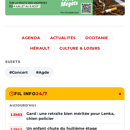
AGENDA
ACTUALITÉS
OCCITANIE
HÉRAULT
CULTURE & LOISIRS
SUJETS
#Concert
#Agde
FIL INFO
24/7
AUJOURD'HUI
Gard : une retraite bien méritée pour Lenka,
12h02
chien policier
Un enfant chute du huitième étage
11h11