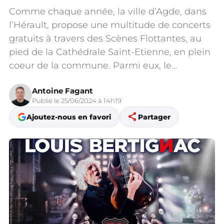
Comme chaque année, la ville d’Agde, dans
l’Hérault, propose une multitude de concerts
gratuits à travers des Scènes Flottantes, au
pied de la Cathédrale Saint-Etienne, en plein
coeur de la commune. Parmi eux, le…
Antoine Fagant
Publié le 25/06/2024 à 14h19
share
Ajoutez-nous en favori
Partager