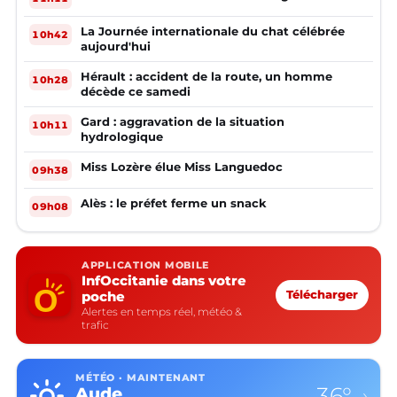
La Journée internationale du chat célébrée
10h42
aujourd'hui
Hérault : accident de la route, un homme
10h28
décède ce samedi
Gard : aggravation de la situation
10h11
hydrologique
Miss Lozère élue Miss Languedoc
09h38
Alès : le préfet ferme un snack
09h08
APPLICATION MOBILE
InfOccitanie dans votre
poche
Télécharger
Alertes en temps réel, météo &
trafic
MÉTÉO · MAINTENANT
36°
Aude
›