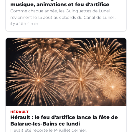
musique, animations et feu d'artifice
Comme chaque année, les Guinguettes de Lunel
reviennent le 15 août aux abords du Canal de Lunel
(Hérault).
il y a 13 h
1 min
HÉRAULT
Hérault : le feu d'artifice lance la fête de
Balaruc-les-Bains ce lundi
Il avait été reporté le 14 juillet dernier.