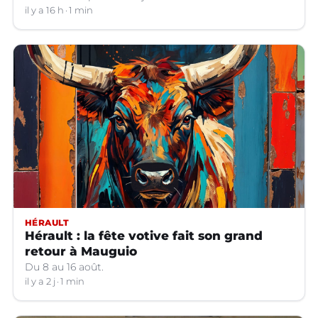
il y a 16 h
1 min
HÉRAULT
Hérault : la fête votive fait son grand
retour à Mauguio
Du 8 au 16 août.
il y a 2 j
1 min