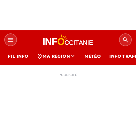
menu
search
expand_more
location_on
FIL INFO
MA RÉGION
MÉTÉO
INFO TRAF
PUBLICITÉ