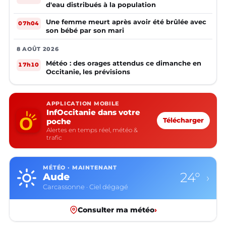
d'eau distribués à la population
Une femme meurt après avoir été brûlée avec
07h04
son bébé par son mari
8 AOÛT 2026
Météo : des orages attendus ce dimanche en
17h10
Occitanie, les prévisions
APPLICATION MOBILE
InfOccitanie dans votre
poche
Télécharger
Alertes en temps réel, météo &
trafic
MÉTÉO · MAINTENANT
24°
Aude
›
Carcassonne · Ciel dégagé
Consulter ma météo
›