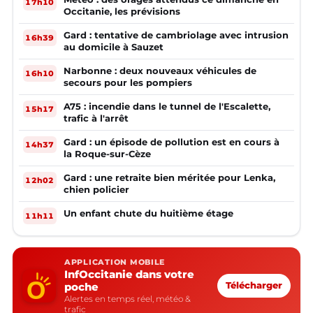
17h10
Occitanie, les prévisions
Gard : tentative de cambriolage avec intrusion
16h39
au domicile à Sauzet
Narbonne : deux nouveaux véhicules de
16h10
secours pour les pompiers
A75 : incendie dans le tunnel de l'Escalette,
15h17
trafic à l'arrêt
Gard : un épisode de pollution est en cours à
14h37
la Roque-sur-Cèze
Gard : une retraite bien méritée pour Lenka,
12h02
chien policier
Un enfant chute du huitième étage
11h11
APPLICATION MOBILE
InfOccitanie dans votre
poche
Télécharger
Alertes en temps réel, météo &
trafic