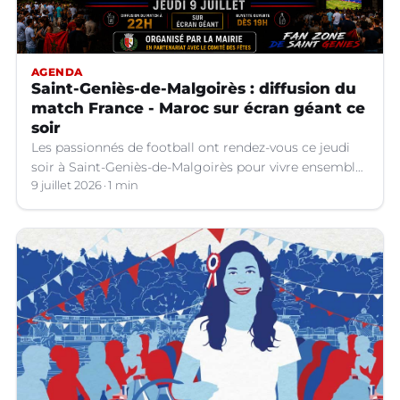
AGENDA
Saint-Geniès-de-Malgoirès : diffusion du
match France - Maroc sur écran géant ce
soir
Les passionnés de football ont rendez-vous ce jeudi
soir à Saint-Geniès-de-Malgoirès pour vivre ensemble
l'un des temps forts de la Coupe du Monde 2026.
9 juillet 2026
1 min