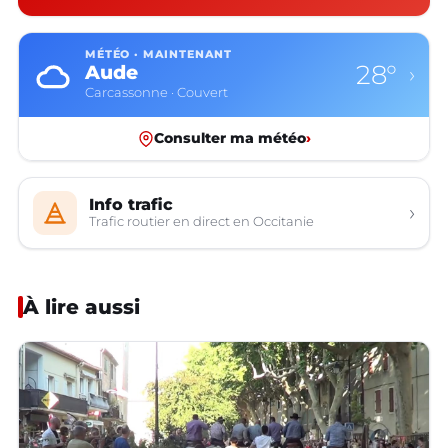
MÉTÉO · MAINTENANT
28°
Aude
›
Carcassonne · Couvert
Consulter ma météo
›
Info trafic
›
Trafic routier en direct en Occitanie
À lire aussi