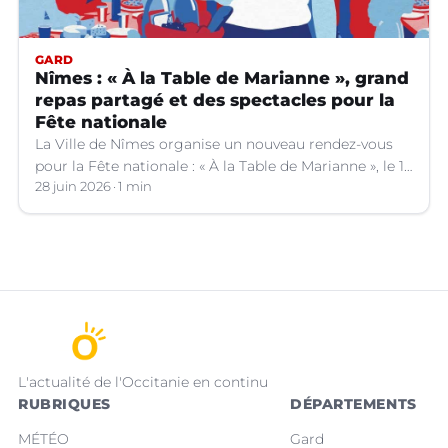
GARD
Nîmes : « À la Table de Marianne », grand
repas partagé et des spectacles pour la
Fête nationale
La Ville de Nîmes organise un nouveau rendez-vous
pour la Fête nationale : « À la Table de Marianne », le 13
juillet prochain.
28 juin 2026
1 min
L'actualité de l'Occitanie en continu
RUBRIQUES
DÉPARTEMENTS
MÉTÉO
Gard