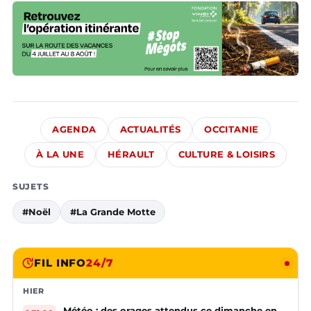
AGENDA
ACTUALITÉS
OCCITANIE
À LA UNE
HÉRAULT
CULTURE & LOISIRS
SUJETS
#Noël
#La Grande Motte
FIL INFO
24/7
HIER
Météo : des orages attendus ce dimanche en