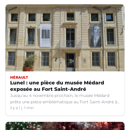
HÉRAULT
Lunel : une pièce du musée Médard
exposée au Fort Saint-André
Jusqu'au 4 novembre prochain, le musée Médard
prête une pièce emblématique au Fort Saint-André à
Villeneuve-lez-Avignon (Gard).
il y a 1 j
1 min