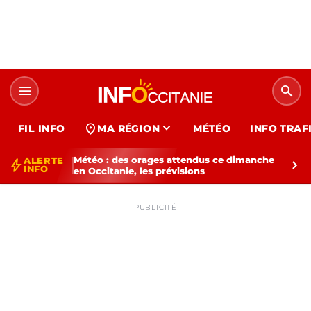
menu
search
expand_more
location_on
FIL INFO
MA RÉGION
MÉTÉO
INFO TRAF
Météo : des orages attendus ce dimanche
ALERTE
bolt
chevron_right
INFO
en Occitanie, les prévisions
PUBLICITÉ