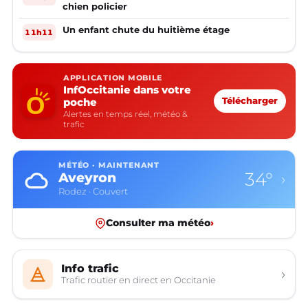
chien policier
Un enfant chute du huitième étage
11h11
APPLICATION MOBILE
InfOccitanie dans votre
poche
Télécharger
Alertes en temps réel, météo &
trafic
MÉTÉO · MAINTENANT
34°
Aveyron
›
Rodez · Couvert
Consulter ma météo
›
Info trafic
›
Trafic routier en direct en Occitanie