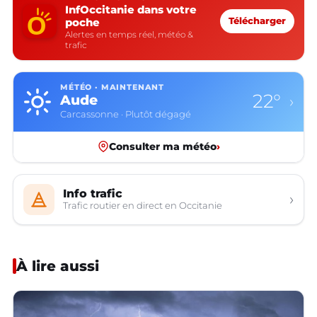
InfOccitanie dans votre
poche
Télécharger
Alertes en temps réel, météo &
trafic
MÉTÉO · MAINTENANT
22°
Aude
›
Carcassonne · Plutôt dégagé
Consulter ma météo
›
Info trafic
›
Trafic routier en direct en Occitanie
À lire aussi