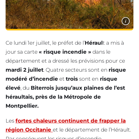
i
Ce lundi 1er juillet, le préfet de l’
Héraul
t a mis à
jour sa carte
« risque incendie »
dans le
département et a dressé les prévisions pour ce
mardi 2 juillet
. Quatre secteurs sont en
risque
modéré d’incendie
et
trois
sont en
risque
élevé
, du
Biterrois jusqu’aux plaines de l’est
héraultais, près de la Métropole de
Montpellier.
Les
fortes chaleurs continuent de frapper la
région Occitanie
et le département de l’Hérault.
Par conséquent les risques d’incendie