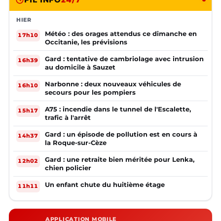
HIER
Météo : des orages attendus ce dimanche en
17h10
Occitanie, les prévisions
Gard : tentative de cambriolage avec intrusion
16h39
au domicile à Sauzet
Narbonne : deux nouveaux véhicules de
16h10
secours pour les pompiers
A75 : incendie dans le tunnel de l'Escalette,
15h17
trafic à l'arrêt
Gard : un épisode de pollution est en cours à
14h37
la Roque-sur-Cèze
Gard : une retraite bien méritée pour Lenka,
12h02
chien policier
Un enfant chute du huitième étage
11h11
APPLICATION MOBILE