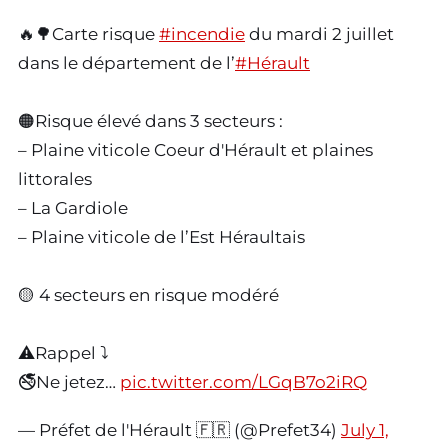
🔥🌳Carte risque
#incendie
du mardi 2 juillet
dans le département de l’
#Hérault
🟠Risque élevé dans 3 secteurs :
– Plaine viticole Coeur d'Hérault et plaines
littorales
– La Gardiole
– Plaine viticole de l’Est Héraultais
🟡 4 secteurs en risque modéré
⚠️Rappel ⤵️
🚭Ne jetez…
pic.twitter.com/LGqB7o2iRQ
— Préfet de l'Hérault 🇫🇷 (@Prefet34)
July 1,