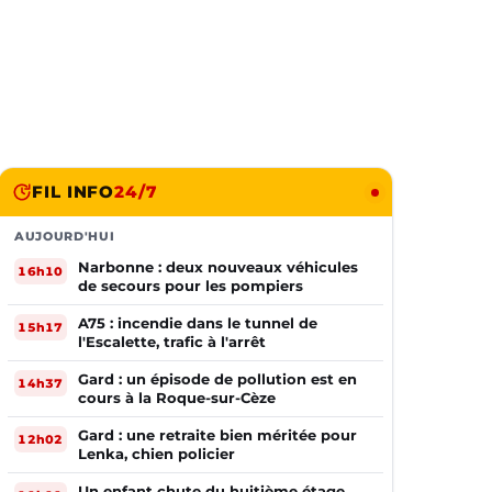
FIL INFO
24/7
AUJOURD'HUI
Narbonne : deux nouveaux véhicules
16h10
de secours pour les pompiers
A75 : incendie dans le tunnel de
15h17
l'Escalette, trafic à l'arrêt
Gard : un épisode de pollution est en
14h37
cours à la Roque-sur-Cèze
Gard : une retraite bien méritée pour
12h02
Lenka, chien policier
Un enfant chute du huitième étage