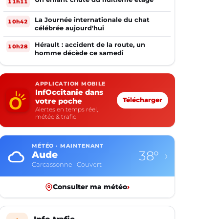
11h11
La Journée internationale du chat
10h42
célébrée aujourd'hui
Hérault : accident de la route, un
10h28
homme décède ce samedi
APPLICATION MOBILE
InfOccitanie dans
votre poche
Télécharger
Alertes en temps réel,
météo & trafic
MÉTÉO · MAINTENANT
38°
Aude
›
Carcassonne · Couvert
Consulter ma météo
›