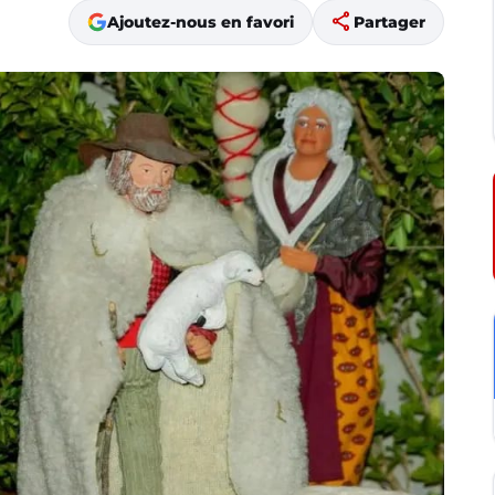
share
Ajoutez-nous en favori
Partager