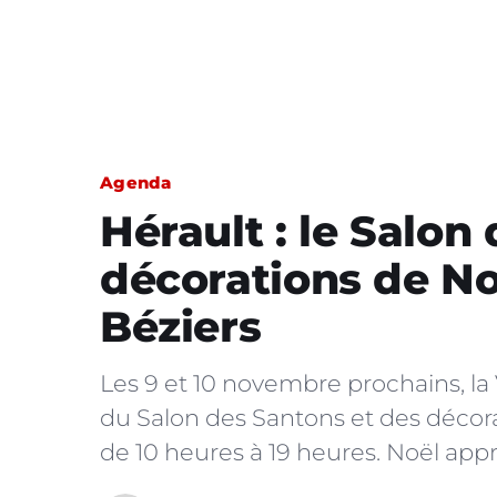
Agenda
Hérault : le Salon
décorations de No
Béziers
Les 9 et 10 novembre prochains, la V
du Salon des Santons et des décora
de 10 heures à 19 heures. Noël app