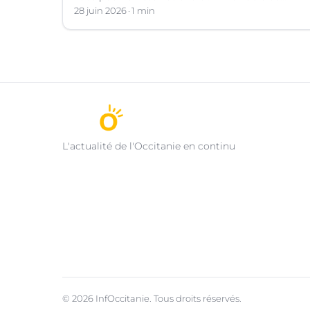
Marianne », le 13 juillet prochain.
28 juin 2026
1 min
L'actualité de l'Occitanie en continu
© 2026 InfOccitanie. Tous droits réservés.