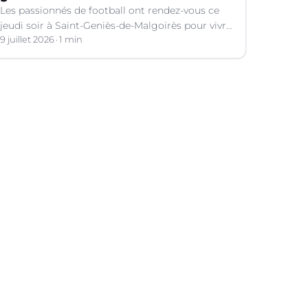
Les passionnés de football ont rendez-vous ce
jeudi soir à Saint-Geniès-de-Malgoirès pour vivre
ensemble l'un des temps forts de la Coupe du
9 juillet 2026
1 min
Monde 2026.