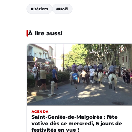
#Béziers
#Noël
À lire aussi
AGENDA
Saint-Geniès-de-Malgoirès : fête
votive dès ce mercredi, 6 jours de
festivités en vue !