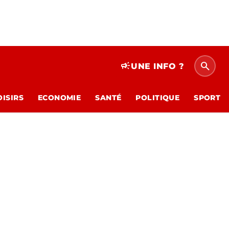
search
campaign
UNE INFO ?
OISIRS
ECONOMIE
SANTÉ
POLITIQUE
SPORT