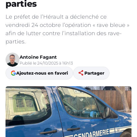
parties
Le préfet de l’Hérault a déclenché ce
vendredi 24 octobre l’opération « rave bleue »
afin de lutter contre l’installation des rave-
parties.
Antoine Fagant
Publié le 24/10/2025 à 16h13
share
Ajoutez-nous en favori
Partager