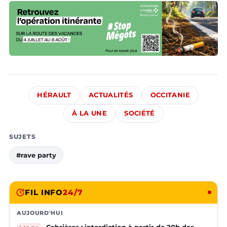
HÉRAULT
ACTUALITÉS
OCCITANIE
À LA UNE
SOCIÉTÉ
SUJETS
#rave party
FIL INFO
24/7
AUJOURD'HUI
Cabrières : interdiction à partir de 20h des