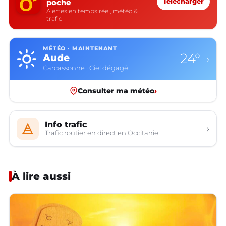
poche
Télécharger
Alertes en temps réel, météo &
trafic
MÉTÉO · MAINTENANT
24°
Aude
›
Carcassonne · Ciel dégagé
Consulter ma météo
›
Info trafic
›
Trafic routier en direct en Occitanie
À lire aussi