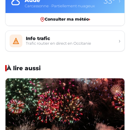
33°
Aude
›
Carcassonne · Partiellement nuageux
Consulter ma météo
›
Info trafic
›
Trafic routier en direct en Occitanie
À lire aussi