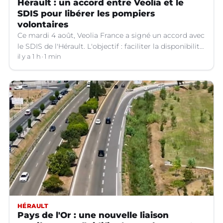
Hérault : un accord entre Veolia et le
SDIS pour libérer les pompiers
volontaires
Ce mardi 4 août, Veolia France a signé un accord avec
le SDIS de l'Hérault. L'objectif : faciliter la disponibilité
des salariés de l'entreprise engagés en qualité de
il y a 1 h
1 min
sapeurs-pompiers volontaires.
HÉRAULT
Pays de l'Or : une nouvelle liaison