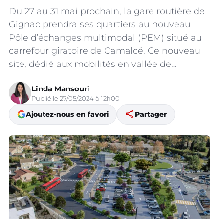
Du 27 au 31 mai prochain, la gare routière de
Gignac prendra ses quartiers au nouveau
Pôle d’échanges multimodal (PEM) situé au
carrefour giratoire de Camalcé. Ce nouveau
site, dédié aux mobilités en vallée de…
Linda Mansouri
Publié le 27/05/2024 à 12h00
share
Ajoutez-nous en favori
Partager