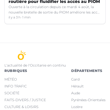
routière pour fluidifier les accès au PIOM
Ouverte à la circulation depuis ce mardi 4 août, la
nouvelle bretelle de sortie du PIOM améliore les accès
à la zone d'activités et facilite les déplacements
il y a 3 h
1 min
quotidiens.
L'actualité de l'Occitanie en continu
RUBRIQUES
DÉPARTEMENTS
MÉTÉO
Gard
INFO TRAFIC
Hérault
SOCIÉTÉ
Aude
FAITS-DIVERS / JUSTICE
Pyrénées-Orientales
CULTURE & LOISIRS
Lozère