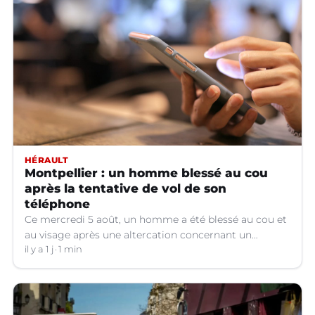
HÉRAULT
Montpellier : un homme blessé au cou
après la tentative de vol de son
téléphone
Ce mercredi 5 août, un homme a été blessé au cou et
au visage après une altercation concernant un
téléphone portable à Montpellier (Hérault).
il y a 1 j
1 min