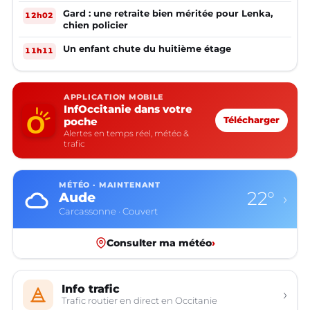
Gard : une retraite bien méritée pour Lenka,
12h02
chien policier
Un enfant chute du huitième étage
11h11
APPLICATION MOBILE
InfOccitanie dans votre
poche
Télécharger
Alertes en temps réel, météo &
trafic
MÉTÉO · MAINTENANT
22°
Aude
›
Carcassonne · Couvert
Consulter ma météo
›
Info trafic
›
Trafic routier en direct en Occitanie