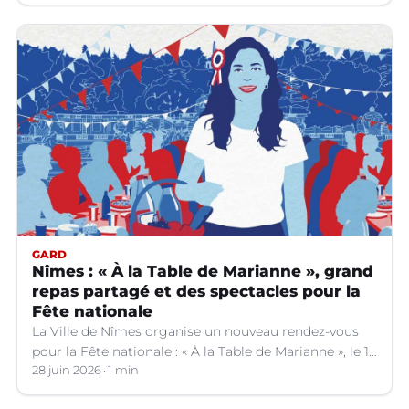
GARD
Nîmes : « À la Table de Marianne », grand
repas partagé et des spectacles pour la
Fête nationale
La Ville de Nîmes organise un nouveau rendez-vous
pour la Fête nationale : « À la Table de Marianne », le 13
juillet prochain.
28 juin 2026
1 min