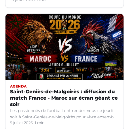
AGENDA
Saint-Geniès-de-Malgoirès : diffusion du
match France - Maroc sur écran géant ce
soir
Les passionnés de football ont rendez-vous ce jeudi
soir à Saint-Geniès-de-Malgoirès pour vivre ensemble
l'un des temps forts de la Coupe du Monde 2026.
9 juillet 2026
1 min