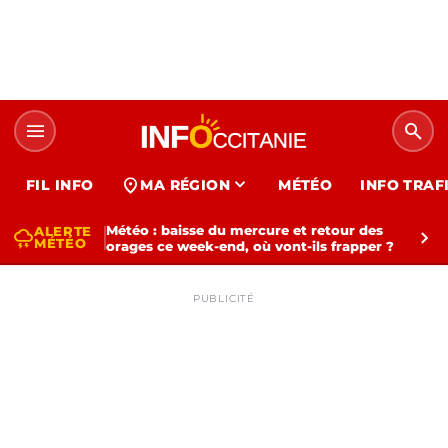
menu
search
expand_more
location_on
FIL INFO
MA RÉGION
MÉTÉO
INFO TRAF
Météo : baisse du mercure et retour des
ALERTE
thunderstorm
chevron_right
MÉTÉO
orages ce week-end, où vont-ils frapper ?
PUBLICITÉ