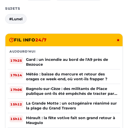
SUJETS
#Lunel
FIL INFO
24/7
AUJOURD'HUI
Gard : un incendie au bord de l'A9 près de
17h25
Bezouce
Météo : baisse du mercure et retour des
17h14
orages ce week-end, où vont-ils frapper ?
Bagnols-sur-Cèze : des militants de Place
17h06
publique ont-ils été empêchés de tracter par
la mairie ?
La Grande Motte : un octogénaire réanimé sur
15h12
la plage du Grand Travers
Hérault : la fête votive fait son grand retour à
15h11
Mauguio