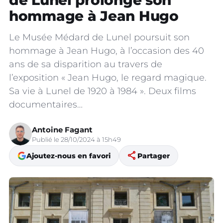
de Lunel prolonge son
hommage à Jean Hugo
Le Musée Médard de Lunel poursuit son
hommage à Jean Hugo, à l’occasion des 40
ans de sa disparition au travers de
l’exposition « Jean Hugo, le regard magique.
Sa vie à Lunel de 1920 à 1984 ». Deux films
documentaires…
Antoine Fagant
Publié le 28/10/2024 à 15h49
share
Ajoutez-nous en favori
Partager