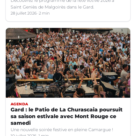
Découvrez le programme de la fête votive 2026 à
Saint Geniès de Malgoirès dans le Gard.
28 juillet 2026
2 min
AGENDA
Gard : le Patio de La Churascaia poursuit
sa saison estivale avec Mont Rouge ce
samedi
Une nouvelle soirée festive en pleine Camargue !
10 juillet 2026
1 min