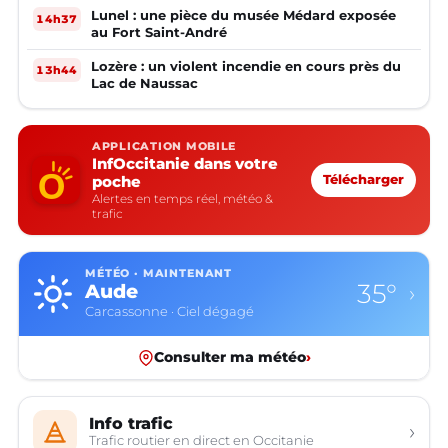
Lunel : une pièce du musée Médard exposée
14h37
au Fort Saint-André
Lozère : un violent incendie en cours près du
13h44
Lac de Naussac
APPLICATION MOBILE
InfOccitanie dans votre
poche
Télécharger
Alertes en temps réel, météo &
trafic
MÉTÉO · MAINTENANT
35°
Aude
›
Carcassonne · Ciel dégagé
Consulter ma météo
›
Info trafic
›
Trafic routier en direct en Occitanie