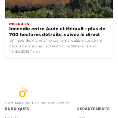
INCENDIES
Incendie entre Aude et Hérault : plus de
700 hectares détruits, suivez le direct
Un incendie d'une ampleur remarquable concerne
depuis ce mercredi après-midi le Minervois aux
confins de l'Aude et de l'Hérault.
1 juillet 2026
1 min
L'actualité de l'Occitanie en continu
RUBRIQUES
DÉPARTEMENTS