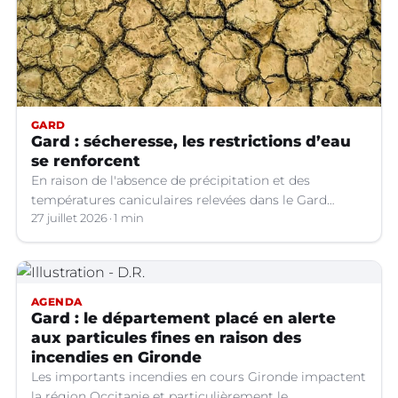
GARD
Gard : sécheresse, les restrictions d’eau
se renforcent
En raison de l'absence de précipitation et des
températures caniculaires relevées dans le Gard
depuis le 1er juillet, la situation hydrologique du
27 juillet 2026
1 min
département s'aggrave.
AGENDA
Gard : le département placé en alerte
aux particules fines en raison des
incendies en Gironde
Les importants incendies en cours Gironde impactent
la région Occitanie et particulièrement le