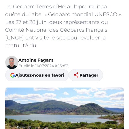
Le Géoparc Terres d’Hérault poursuit sa
quête du label « Géoparc mondial UNESCO ».
Les 27 et 28 juin, deux représentants du
Comité National des Géoparcs Français
(CNGF) ont visité le site pour évaluer la
maturité du…
Antoine Fagant
Publié le 11/07/2024 à 15h53
share
Ajoutez-nous en favori
Partager