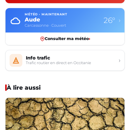
MÉTÉO · MAINTENANT
26°
Aude
›
Carcassonne · Couvert
Consulter ma météo
›
Info trafic
›
Trafic routier en direct en Occitanie
À lire aussi