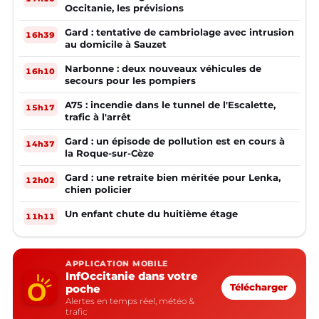
Occitanie, les prévisions
Gard : tentative de cambriolage avec intrusion
16h39
au domicile à Sauzet
Narbonne : deux nouveaux véhicules de
16h10
secours pour les pompiers
A75 : incendie dans le tunnel de l'Escalette,
15h17
trafic à l'arrêt
Gard : un épisode de pollution est en cours à
14h37
la Roque-sur-Cèze
Gard : une retraite bien méritée pour Lenka,
12h02
chien policier
Un enfant chute du huitième étage
11h11
APPLICATION MOBILE
InfOccitanie dans votre
poche
Télécharger
Alertes en temps réel, météo &
trafic