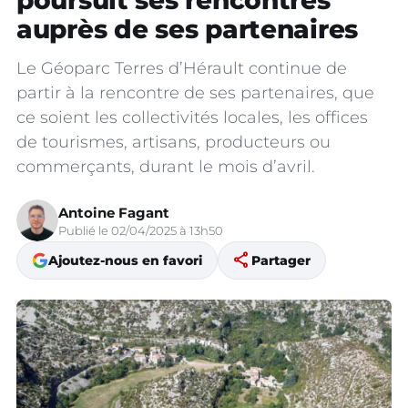
poursuit ses rencontres
auprès de ses partenaires
Le Géoparc Terres d’Hérault continue de
partir à la rencontre de ses partenaires, que
ce soient les collectivités locales, les offices
de tourismes, artisans, producteurs ou
commerçants, durant le mois d’avril.
Antoine Fagant
Publié le 02/04/2025 à 13h50
share
Ajoutez-nous en favori
Partager