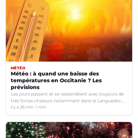
MÉTÉO
Météo : à quand une baisse des
températures en Occitanie ? Les
prévisions
Les jours passent et se ressemblent avec toujours de
très fortes chaleurs notamment dans le Languedoc.
Jusqu’à quand ?
il y a 26 min
1 min