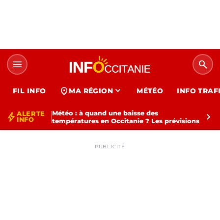
menu
search
expand_more
location_on
FIL INFO
MA RÉGION
MÉTÉO
INFO TRAF
Météo : à quand une baisse des
ALERTE
bolt
chevron_right
INFO
températures en Occitanie ? Les prévisions
PUBLICITÉ