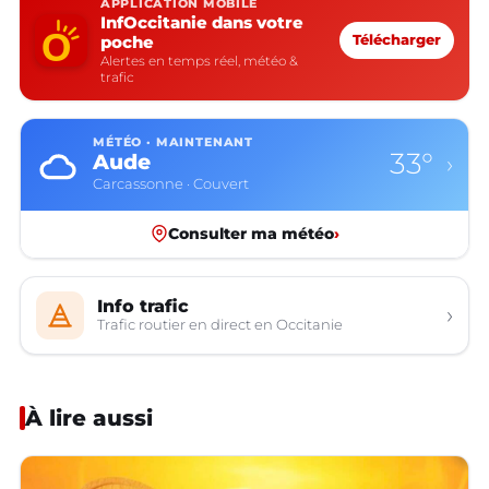
APPLICATION MOBILE
InfOccitanie dans votre
poche
Télécharger
Alertes en temps réel, météo &
trafic
MÉTÉO · MAINTENANT
33°
Aude
›
Carcassonne · Couvert
Consulter ma météo
›
Info trafic
›
Trafic routier en direct en Occitanie
À lire aussi