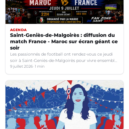
AGENDA
Saint-Geniès-de-Malgoirès : diffusion du
match France - Maroc sur écran géant ce
soir
Les passionnés de football ont rendez-vous ce jeudi
soir à Saint-Geniès-de-Malgoirès pour vivre ensemble
l'un des temps forts de la Coupe du Monde 2026.
9 juillet 2026
1 min