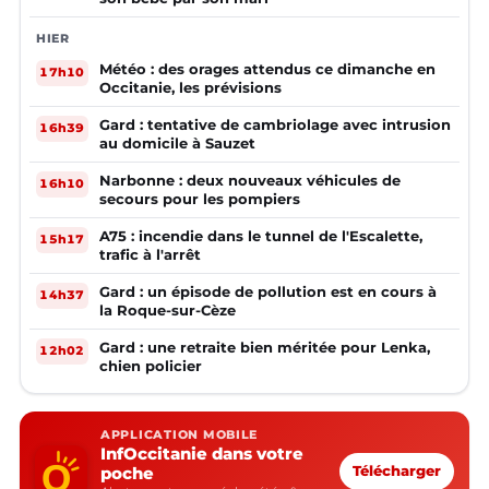
HIER
Météo : des orages attendus ce dimanche en
17h10
Occitanie, les prévisions
Gard : tentative de cambriolage avec intrusion
16h39
au domicile à Sauzet
Narbonne : deux nouveaux véhicules de
16h10
secours pour les pompiers
A75 : incendie dans le tunnel de l'Escalette,
15h17
trafic à l'arrêt
Gard : un épisode de pollution est en cours à
14h37
la Roque-sur-Cèze
Gard : une retraite bien méritée pour Lenka,
12h02
chien policier
APPLICATION MOBILE
InfOccitanie dans votre
poche
Télécharger