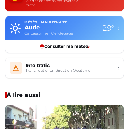
Alertes en temps réel, météo &
trafic
MÉTÉO · MAINTENANT
29°
Aude
›
Carcassonne · Ciel dégagé
Consulter ma météo
›
Info trafic
›
Trafic routier en direct en Occitanie
À lire aussi