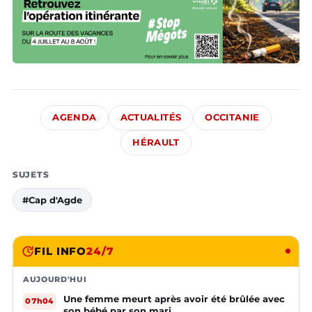
AGENDA
ACTUALITÉS
OCCITANIE
HÉRAULT
SUJETS
#Cap d'Agde
FIL INFO
24/7
AUJOURD'HUI
Une femme meurt après avoir été brûlée avec
07h04
son bébé par son mari