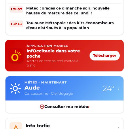
Météo : orages ce dimanche soir, nouvelle
12h07
hausse du mercure dès ce lundi !
Toulouse Métropole : des kits économiseurs
11h11
d'eau distribués à la population
APPLICATION MOBILE
InfOccitanie dans votre
poche
Télécharger
Alertes en temps réel, météo &
trafic
MÉTÉO · MAINTENANT
24°
Aude
›
Carcassonne · Ciel dégagé
Consulter ma météo
›
Info trafic
›