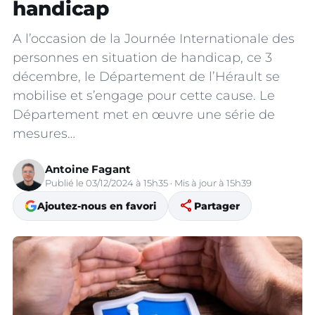
handicap
A l’occasion de la Journée Internationale des
personnes en situation de handicap, ce 3
décembre, le Département de l’Hérault se
mobilise et s’engage pour cette cause. Le
Département met en œuvre une série de
mesures…
Antoine Fagant
Publié le 03/12/2024 à 15h35 · Mis à jour à 15h39
share
Ajoutez-nous en favori
Partager