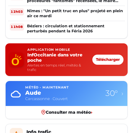
procédures "fantômes" recensées, le maire
réagit
Nîmes : "Un petit truc en plus" projeté en plein
12h03
air ce mardi
Béziers : circulation et stationnement
11h08
perturbés pendant la Féria 2026
APPLICATION MOBILE
InfOccitanie dans votre
poche
Télécharger
Alertes en temps réel, météo &
trafic
MÉTÉO · MAINTENANT
30°
Aude
›
Carcassonne · Couvert
Consulter ma météo
›
Info trafic