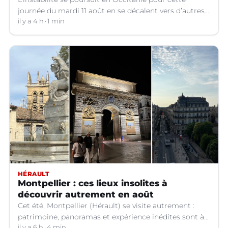
journée du mardi 11 août en se décalent vers d’autres
départements.
il y a 4 h
1 min
HÉRAULT
Montpellier : ces lieux insolites à
découvrir autrement en août
Cet été, Montpellier (Hérault) se visite autrement :
patrimoine, panoramas et expérience inédites sont à
il y a 6 h
4 min