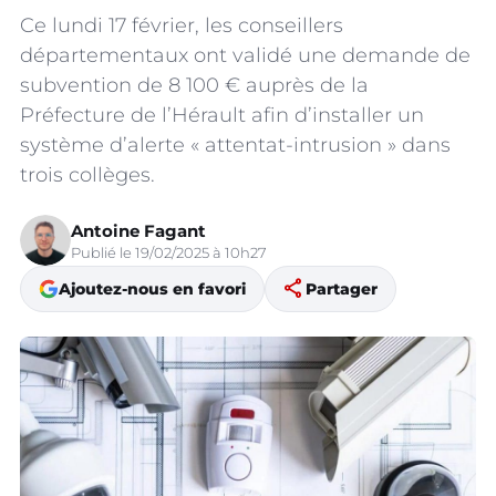
Ce lundi 17 février, les conseillers
départementaux ont validé une demande de
subvention de 8 100 € auprès de la
Préfecture de l’Hérault afin d’installer un
système d’alerte « attentat-intrusion » dans
trois collèges.
Antoine Fagant
Publié le 19/02/2025 à 10h27
share
Ajoutez-nous en favori
Partager