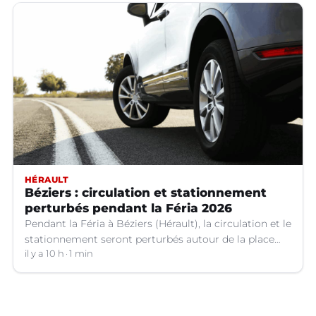
HÉRAULT
Béziers : circulation et stationnement
perturbés pendant la Féria 2026
Pendant la Féria à Béziers (Hérault), la circulation et le
stationnement seront perturbés autour de la place
Pierre Sémard.
il y a 10 h
1 min