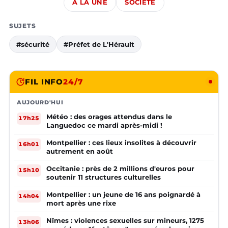
À LA UNE
SOCIÉTÉ
SUJETS
#sécurité
#Préfet de L'Hérault
FIL INFO
24/7
AUJOURD'HUI
Météo : des orages attendus dans le
17h25
Languedoc ce mardi après-midi !
Montpellier : ces lieux insolites à découvrir
16h01
autrement en août
Occitanie : près de 2 millions d'euros pour
15h10
soutenir 11 structures culturelles
Montpellier : un jeune de 16 ans poignardé à
14h04
mort après une rixe
Nîmes : violences sexuelles sur mineurs, 1275
13h06