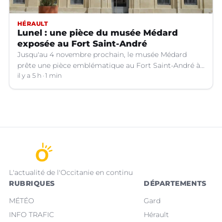
HÉRAULT
Lunel : une pièce du musée Médard
exposée au Fort Saint-André
Jusqu'au 4 novembre prochain, le musée Médard
prête une pièce emblématique au Fort Saint-André à
Villeneuve-lez-Avignon (Gard).
il y a 5 h
1 min
L'actualité de l'Occitanie en continu
RUBRIQUES
DÉPARTEMENTS
MÉTÉO
Gard
INFO TRAFIC
Hérault