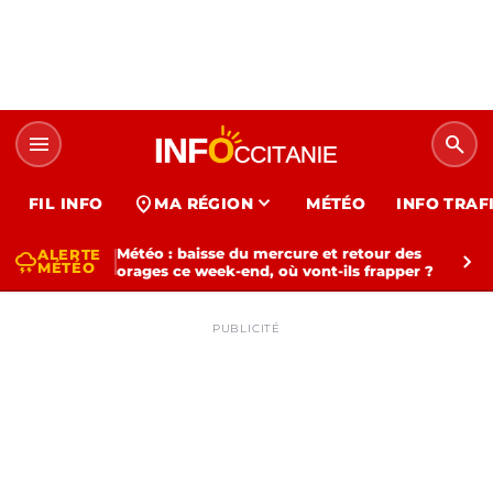
menu
search
expand_more
location_on
FIL INFO
MA RÉGION
MÉTÉO
INFO TRAF
Météo : baisse du mercure et retour des
ALERTE
thunderstorm
chevron_right
MÉTÉO
orages ce week-end, où vont-ils frapper ?
PUBLICITÉ