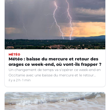
MÉTÉO
Météo : baisse du mercure et retour des
orages ce week-end, où vont-ils frapper ?
Un changement de temps va s'opérer ce week-end en
Occitanie avec une baisse du mercure et le retour
d'orages dans certains départements.
il y a 2 h
1 min