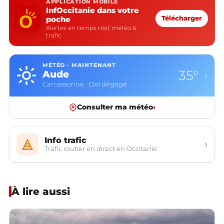
APPLICATION MOBILE
InfOccitanie dans votre
poche
Télécharger
Alertes en temps réel, météo &
trafic
MÉTÉO · MAINTENANT
35°
Aude
›
Carcassonne · Ciel dégagé
Consulter ma météo
›
Info trafic
›
Trafic routier en direct en Occitanie
À lire aussi