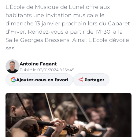
L’École de Musique de Lunel offre aux
habitants une invitation musicale le
dimanche 13 janvier prochain lors du Cabaret
d’Hiver. Rendez-vous à partir de 17h30, à la
Salle Georges Brassens. Ainsi, L’Ecole dévoile
ses…
Antoine Fagant
Publié le 02/01/2024 à 15h45
share
Ajoutez-nous en favori
Partager