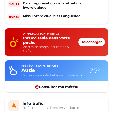
Gard : aggravation de la situation
10h11
hydrologique
Miss Lozère élue Miss Languedoc
09h38
APPLICATION MOBILE
InfOccitanie dans votre
poche
Télécharger
Alertes en temps réel, météo &
trafic
MÉTÉO · MAINTENANT
37°
Aude
›
Carcassonne · Partiellement nuageux
Consulter ma météo
›
Info trafic
›
Trafic routier en direct en Occitanie