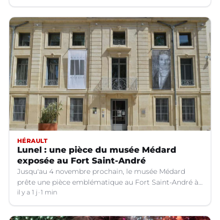
HÉRAULT
Lunel : une pièce du musée Médard
exposée au Fort Saint-André
Jusqu'au 4 novembre prochain, le musée Médard
prête une pièce emblématique au Fort Saint-André à
Villeneuve-lez-Avignon (Gard).
il y a 1 j
1 min