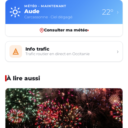
MÉTÉO · MAINTENANT
22°
Aude
›
Carcassonne · Ciel dégagé
Consulter ma météo
›
Info trafic
›
Trafic routier en direct en Occitanie
À lire aussi