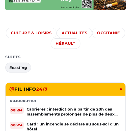
CULTURE & LOISIRS
ACTUALITÉS
OCCITANIE
HÉRAULT
SUJETS
#casting
FIL INFO
24/7
AUJOURD'HUI
Cabrières : interdiction à partir de 20h des
08h54
rassemblements prolongés de plus de deux
mineurs non accompagnés d'un adulte
Gard : un incendie se déclare au sous-sol d'un
08h24
hôtel