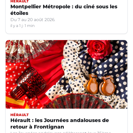
HÉRAULT
Montpellier Métropole : du ciné sous les
étoiles
Du 7 au 20 août 2026.
il y a 1 j
1 min
HÉRAULT
Hérault : les Journées andalouses de
retour à Frontignan