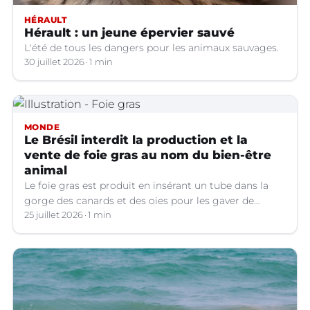
HÉRAULT
Hérault : un jeune épervier sauvé
L'été de tous les dangers pour les animaux sauvages.
30 juillet 2026
1 min
MONDE
Le Brésil interdit la production et la
vente de foie gras au nom du bien-être
animal
Le foie gras est produit en insérant un tube dans la
gorge des canards et des oies pour les gaver de
grandes quantités de nourriture, ce qui provoque une
25 juillet 2026
1 min
hypertrophie rapide du foie, organe dont on tire le
produit.