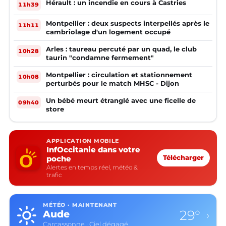
Hérault : un incendie en cours à Castries
11h39
Montpellier : deux suspects interpellés après le
11h11
cambriolage d'un logement occupé
Arles : taureau percuté par un quad, le club
10h28
taurin "condamne fermement"
Montpellier : circulation et stationnement
10h08
perturbés pour le match MHSC - Dijon
Un bébé meurt étranglé avec une ficelle de
09h40
store
APPLICATION MOBILE
InfOccitanie dans votre
poche
Télécharger
Alertes en temps réel, météo &
trafic
MÉTÉO · MAINTENANT
29°
Aude
›
Carcassonne · Ciel dégagé