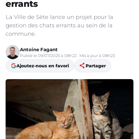
errants
La Ville de Sète lance un projet pour la
gestion des chats errants au sein de la
commune.
Antoine Fagant
Publié le 09/07/2025 à 08h22 · Mis à jour à 08h23
share
Ajoutez-nous en favori
Partager