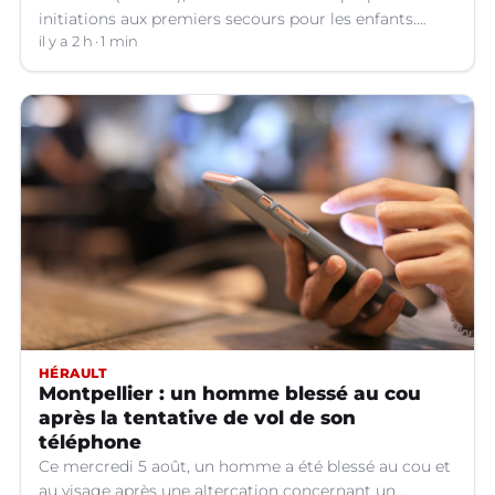
initiations aux premiers secours pour les enfants.
Voici ce qu'il faut savoir.
il y a 2 h
1 min
HÉRAULT
Montpellier : un homme blessé au cou
après la tentative de vol de son
téléphone
Ce mercredi 5 août, un homme a été blessé au cou et
au visage après une altercation concernant un