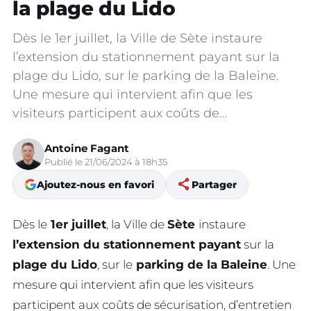
la plage du Lido
Dès le 1er juillet, la Ville de Sète instaure
l’extension du stationnement payant sur la
plage du Lido, sur le parking de la Baleine.
Une mesure qui intervient afin que les
visiteurs participent aux coûts de…
Antoine Fagant
Publié le 21/06/2024 à 18h35
share
Ajoutez-nous en favori
Partager
Dès le
1er juillet
, la Ville de
Sète
instaure
l’extension du stationnement payant
sur la
plage du Lido
, sur le
parking de la Baleine
. Une
mesure qui intervient afin que les visiteurs
participent aux coûts de sécurisation, d’entretien