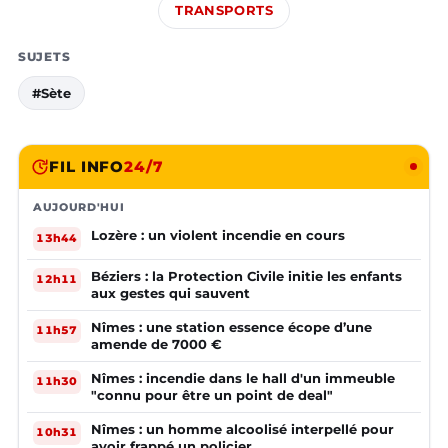
TRANSPORTS
SUJETS
#Sète
FIL INFO
24/7
AUJOURD'HUI
Lozère : un violent incendie en cours
13h44
Béziers : la Protection Civile initie les enfants
12h11
aux gestes qui sauvent
Nîmes : une station essence écope d’une
11h57
amende de 7000 €
Nîmes : incendie dans le hall d'un immeuble
11h30
"connu pour être un point de deal"
Nîmes : un homme alcoolisé interpellé pour
10h31
avoir frappé un policier