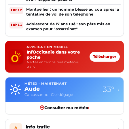
Montpellier : un homme blessé au cou après la
10h12
tentative de vol de son téléphone
Adolescent de 17 ans tué : son père mis en
10h11
examen pour "assassinat"
APPLICATION MOBILE
InfOccitanie dans votre
poche
Télécharger
Alertes en temps réel, météo &
trafic
MÉTÉO · MAINTENANT
33°
Aude
›
Carcassonne · Ciel dégagé
Consulter ma météo
›
Info trafic