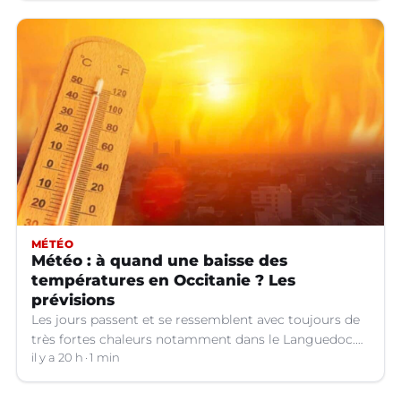
MÉTÉO
Météo : à quand une baisse des
températures en Occitanie ? Les
prévisions
Les jours passent et se ressemblent avec toujours de
très fortes chaleurs notamment dans le Languedoc.
Jusqu’à quand ?
il y a 20 h
1 min