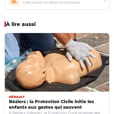
›
Trafic routier en direct en Occitanie
À lire aussi
HÉRAULT
Béziers : la Protection Civile initie les
enfants aux gestes qui sauvent
À Béziers (Hérault), la Protection Civile propose des