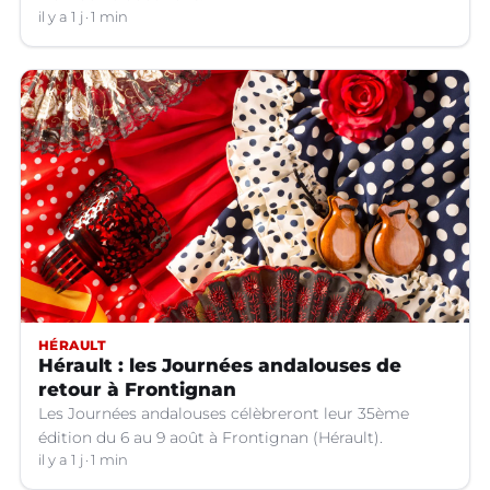
il y a 1 j
1 min
HÉRAULT
Hérault : les Journées andalouses de
retour à Frontignan
Les Journées andalouses célèbreront leur 35ème
édition du 6 au 9 août à Frontignan (Hérault).
il y a 1 j
1 min