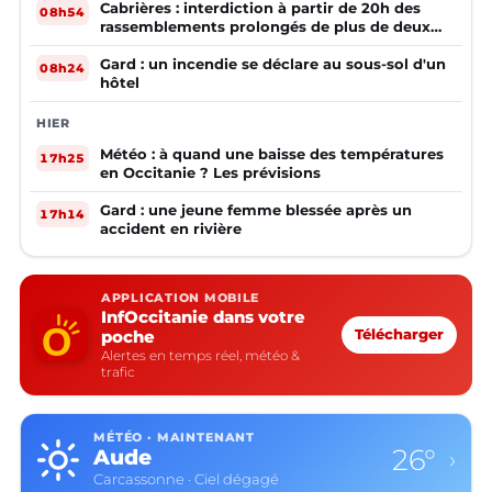
Cabrières : interdiction à partir de 20h des
08h54
rassemblements prolongés de plus de deux
mineurs non accompagnés d'un adulte
Gard : un incendie se déclare au sous-sol d'un
08h24
hôtel
HIER
Météo : à quand une baisse des températures
17h25
en Occitanie ? Les prévisions
Gard : une jeune femme blessée après un
17h14
accident en rivière
APPLICATION MOBILE
InfOccitanie dans votre
poche
Télécharger
Alertes en temps réel, météo &
trafic
MÉTÉO · MAINTENANT
26°
Aude
›
Carcassonne · Ciel dégagé