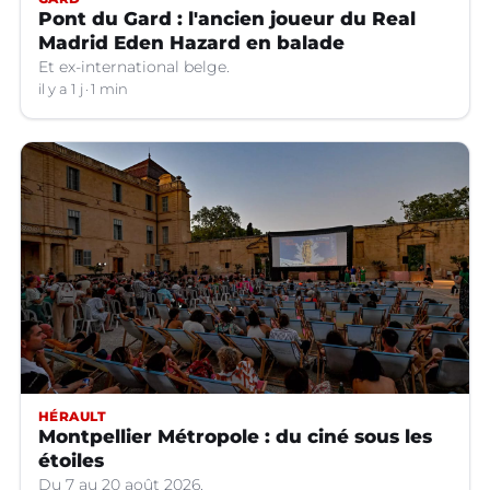
Pont du Gard : l'ancien joueur du Real
Madrid Eden Hazard en balade
Et ex-international belge.
il y a 1 j
1 min
HÉRAULT
Montpellier Métropole : du ciné sous les
étoiles
Du 7 au 20 août 2026.