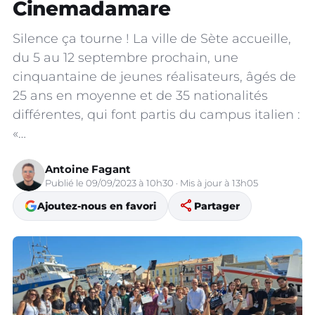
Cinemadamare
Silence ça tourne ! La ville de Sète accueille,
du 5 au 12 septembre prochain, une
cinquantaine de jeunes réalisateurs, âgés de
25 ans en moyenne et de 35 nationalités
différentes, qui font partis du campus italien :
«…
Antoine Fagant
Publié le 09/09/2023 à 10h30 · Mis à jour à 13h05
share
Ajoutez-nous en favori
Partager