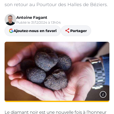
son retour au Pourtour des Halles de Béziers.
Antoine Fagant
Publié le 31/12/2024 à 13h04
share
Ajoutez-nous en favori
Partager
i
Le diamant noir est une nouvelle fois à l’honneur