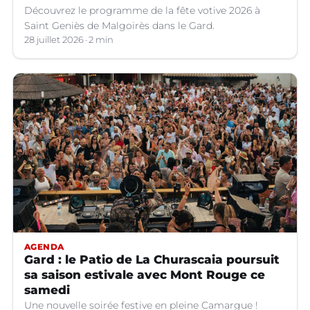
Découvrez le programme de la fête votive 2026 à
Saint Geniès de Malgoirès dans le Gard.
28 juillet 2026
2 min
AGENDA
Gard : le Patio de La Churascaia poursuit
sa saison estivale avec Mont Rouge ce
samedi
Une nouvelle soirée festive en pleine Camargue !