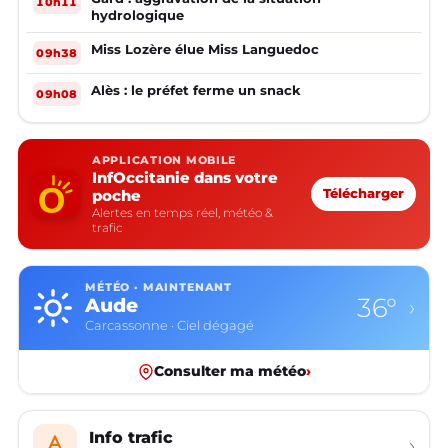
10h11
hydrologique
Miss Lozère élue Miss Languedoc
09h38
Alès : le préfet ferme un snack
09h08
APPLICATION MOBILE
InfOccitanie dans votre
poche
Télécharger
Alertes en temps réel, météo &
trafic
MÉTÉO · MAINTENANT
36°
Aude
›
Carcassonne · Ciel dégagé
Consulter ma météo
›
Info trafic
›