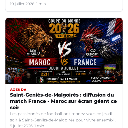
10 juillet 2026
1 min
AGENDA
Saint-Geniès-de-Malgoirès : diffusion du
match France - Maroc sur écran géant ce
soir
Les passionnés de football ont rendez-vous ce jeudi
soir à Saint-Geniès-de-Malgoirès pour vivre ensemble
l'un des temps forts de la Coupe du Monde 2026.
9 juillet 2026
1 min