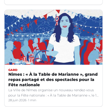
GARD
Nîmes : « À la Table de Marianne », grand
repas partagé et des spectacles pour la
Fête nationale
La Ville de Nîmes organise un nouveau rendez-vous
pour la Fête nationale : « À la Table de Marianne », le 13
juillet prochain.
28 juin 2026
1 min