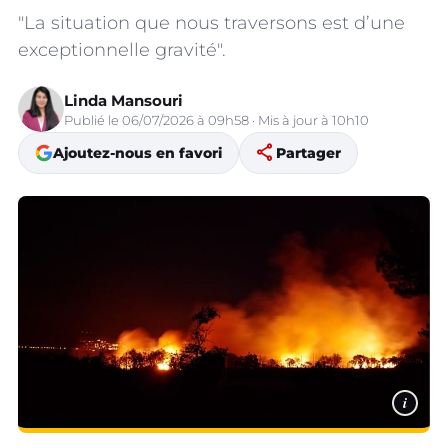
"La situation que nous traversons est d’une
exceptionnelle gravité".
Linda Mansouri
Publié le 06/07/2026 à 09h58 · Mis à jour à 10h10
share
Ajoutez-nous en favori
Partager
i