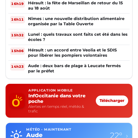
Hérault : la fête de Marseillan de retour du 15
16h19
au 18 août
Nîmes : une nouvelle distribution alimentaire
16h11
organisée par la Table Ouverte
Lunel : quels travaux sont faits cet été dans les
15h32
écoles ?
Hérault : un accord entre Veolia et le SDIS
15h06
pour libérer les pompiers volontaires
Aude : deux bars de plage à Leucate fermés
14h23
par le préfet
APPLICATION MOBILE
InfOccitanie dans votre
poche
Télécharger
Alertes en temps réel, météo &
trafic
MÉTÉO · MAINTENANT
22°
Aude
›