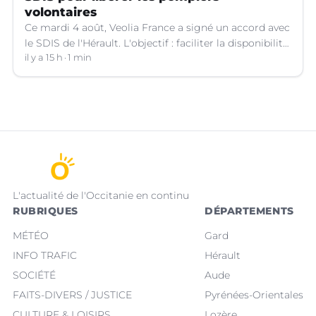
volontaires
Ce mardi 4 août, Veolia France a signé un accord avec
le SDIS de l'Hérault. L'objectif : faciliter la disponibilité
des salariés de l'entreprise engagés en qualité de
il y a 15 h
1 min
sapeurs-pompiers volontaires.
L'actualité de l'Occitanie en continu
RUBRIQUES
DÉPARTEMENTS
MÉTÉO
Gard
INFO TRAFIC
Hérault
SOCIÉTÉ
Aude
FAITS-DIVERS / JUSTICE
Pyrénées-Orientales
CULTURE & LOISIRS
Lozère