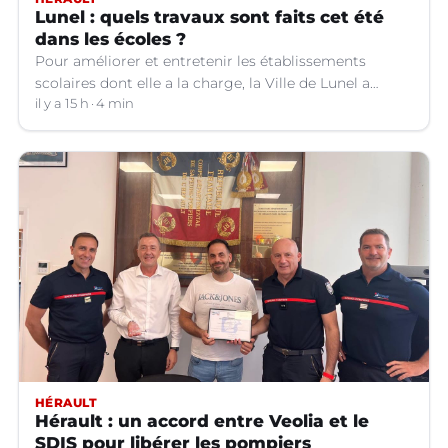
Lunel : quels travaux sont faits cet été
dans les écoles ?
Pour améliorer et entretenir les établissements
scolaires dont elle a la charge, la Ville de Lunel a
engagé toute une série de travaux dans les écoles cet
il y a 15 h
4 min
été. Explications.
HÉRAULT
Hérault : un accord entre Veolia et le
SDIS pour libérer les pompiers