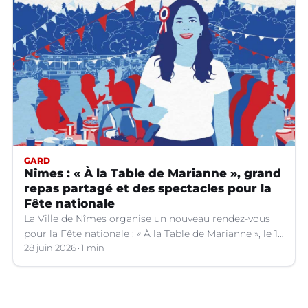
GARD
Nîmes : « À la Table de Marianne », grand
repas partagé et des spectacles pour la
Fête nationale
La Ville de Nîmes organise un nouveau rendez-vous
pour la Fête nationale : « À la Table de Marianne », le 13
juillet prochain.
28 juin 2026
1 min