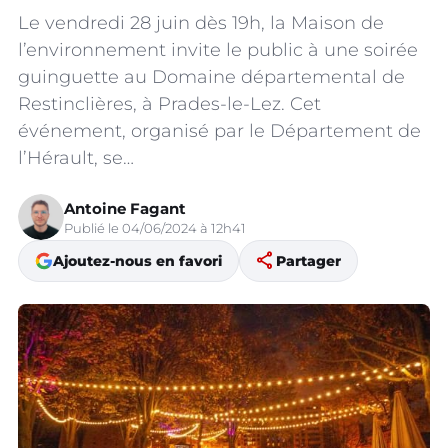
Le vendredi 28 juin dès 19h, la Maison de
l’environnement invite le public à une soirée
guinguette au Domaine départemental de
Restinclières, à Prades-le-Lez. Cet
événement, organisé par le Département de
l’Hérault, se…
Antoine Fagant
Publié le 04/06/2024 à 12h41
share
Ajoutez-nous en favori
Partager