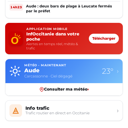
Aude : deux bars de plage à Leucate fermés
14h23
par le préfet
APPLICATION MOBILE
InfOccitanie dans votre
poche
Télécharger
Alertes en temps réel, météo &
trafic
MÉTÉO · MAINTENANT
23°
Aude
›
Carcassonne · Ciel dégagé
Consulter ma météo
›
Info trafic
›
Trafic routier en direct en Occitanie