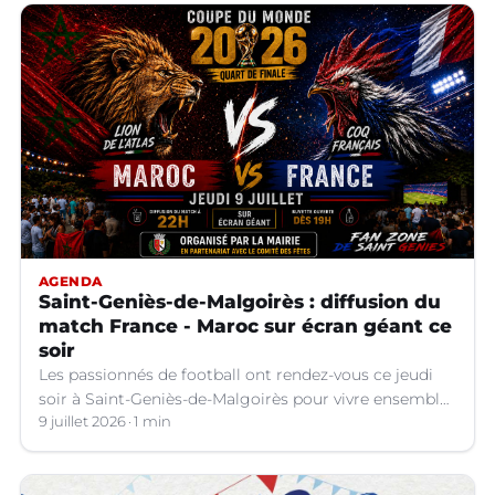
AGENDA
Saint-Geniès-de-Malgoirès : diffusion du
match France - Maroc sur écran géant ce
soir
Les passionnés de football ont rendez-vous ce jeudi
soir à Saint-Geniès-de-Malgoirès pour vivre ensemble
l'un des temps forts de la Coupe du Monde 2026.
9 juillet 2026
1 min