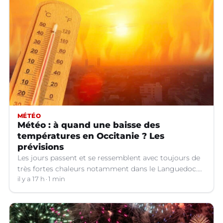
MÉTÉO
Météo : à quand une baisse des
températures en Occitanie ? Les
prévisions
Les jours passent et se ressemblent avec toujours de
très fortes chaleurs notamment dans le Languedoc.
Jusqu’à quand ?
il y a 17 h
1 min