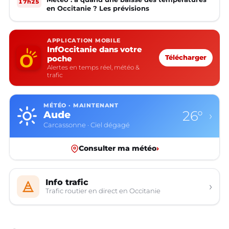
17h25
en Occitanie ? Les prévisions
APPLICATION MOBILE
InfOccitanie dans votre
poche
Télécharger
Alertes en temps réel, météo &
trafic
MÉTÉO · MAINTENANT
26°
Aude
›
Carcassonne · Ciel dégagé
Consulter ma météo
›
Info trafic
›
Trafic routier en direct en Occitanie