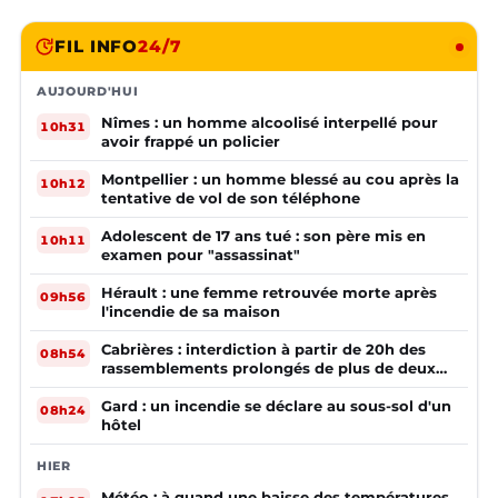
FIL INFO
24/7
AUJOURD'HUI
Nîmes : un homme alcoolisé interpellé pour
10h31
avoir frappé un policier
Montpellier : un homme blessé au cou après la
10h12
tentative de vol de son téléphone
Adolescent de 17 ans tué : son père mis en
10h11
examen pour "assassinat"
Hérault : une femme retrouvée morte après
09h56
l'incendie de sa maison
Cabrières : interdiction à partir de 20h des
08h54
rassemblements prolongés de plus de deux
mineurs non accompagnés d'un adulte
Gard : un incendie se déclare au sous-sol d'un
08h24
hôtel
HIER
Météo : à quand une baisse des températures