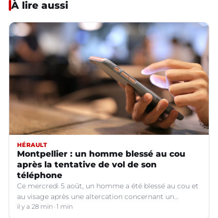
À lire aussi
HÉRAULT
Montpellier : un homme blessé au cou
après la tentative de vol de son
téléphone
Ce mercredi 5 août, un homme a été blessé au cou et
au visage après une altercation concernant un
téléphone portable à Montpellier (Hérault).
il y a 28 min
1 min