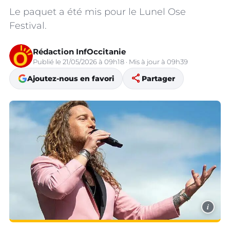
Le paquet a été mis pour le Lunel Ose
Festival.
Rédaction InfOccitanie
Publié le 21/05/2026 à 09h18 · Mis à jour à 09h39
share
Ajoutez-nous en favori
Partager
i