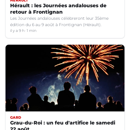
HÉRAULT
Hérault : les Journées andalouses de
retour à Frontignan
Les Journées andalouses célèbreront leur 35ème
édition du 6 au 9 août à Frontignan (Hérault).
il y a 9 h
1 min
GARD
Grau-du-Roi : un feu d'artifice le samedi
22 août