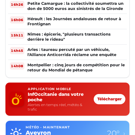
Petite Camargue : la collectivité soumettra un
16h26
don de 5000 euros aux sinistrés de la Gironde
Hérault : les Journées andalouses de retour à
16h06
Frontignan
Nîmes : épicerie, "plusieurs transactions
15h11
derrière le rideau"
Arles : taureau percuté par un véhicule,
14h45
l'Alliance Anticorrida réclame une enquête
Montpellier : cinq jours de compétition pour le
14h08
retour du Mondial de pétanque
APPLICATION MOBILE
InfOccitanie dans votre
poche
Télécharger
Alertes en temps réel, météo &
trafic
MÉTÉO · MAINTENANT
20°
Aveyron
›