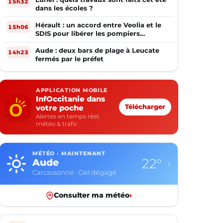
15h32
dans les écoles ?
Hérault : un accord entre Veolia et le
15h06
SDIS pour libérer les pompiers
volontaires
Aude : deux bars de plage à Leucate
14h23
fermés par le préfet
APPLICATION MOBILE
InfOccitanie dans
votre poche
Télécharger
Alertes en temps réel,
météo & trafic
MÉTÉO · MAINTENANT
15°
Aveyron
›
Rodez · Ciel dégagé
Consulter ma météo
›