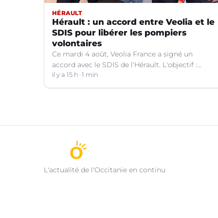
HÉRAULT
Hérault : un accord entre Veolia et le
SDIS pour libérer les pompiers
volontaires
Ce mardi 4 août, Veolia France a signé un
accord avec le SDIS de l'Hérault. L'objectif :
faciliter la disponibilité des salariés de
il y a 15 h
1 min
l'entreprise engagés en qualité de sapeurs-
pompiers volontaires.
L'actualité de l'Occitanie en continu