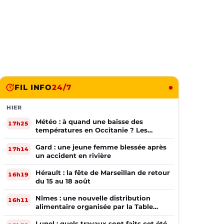
FIL INFO
24/7
HIER
Météo : à quand une baisse des
17h25
températures en Occitanie ? Les
prévisions
Gard : une jeune femme blessée après
17h14
un accident en rivière
Hérault : la fête de Marseillan de retour
16h19
du 15 au 18 août
Nîmes : une nouvelle distribution
16h11
alimentaire organisée par la Table
Ouverte
Lunel : quels travaux sont faits cet été