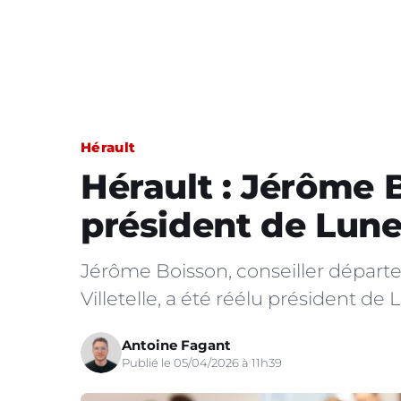
Hérault
Hérault : Jérôme 
président de Lune
Jérôme Boisson, conseiller départe
Villetelle, a été réélu président de 
Antoine Fagant
Publié le 05/04/2026 à 11h39