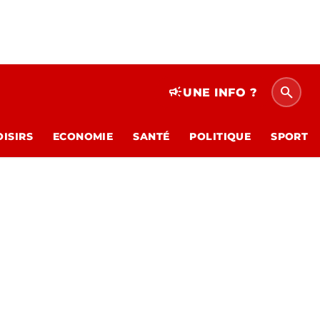
search
campaign
UNE INFO ?
OISIRS
ECONOMIE
SANTÉ
POLITIQUE
SPORT