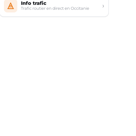
Info trafic
›
Trafic routier en direct en Occitanie