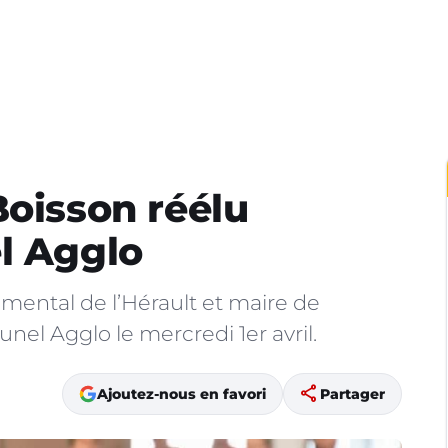
Boisson réélu
l Agglo
mental de l’Hérault et maire de
Lunel Agglo le mercredi 1er avril.
share
Ajoutez-nous en favori
Partager