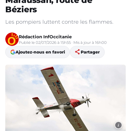
Maraussan, route de
Béziers
Les pompiers luttent contre les flammes.
Rédaction InfOccitanie
Publié le 02/07/2026 à 15h55 · Mis à jour à 16h00
share
Ajoutez-nous en favori
Partager
i