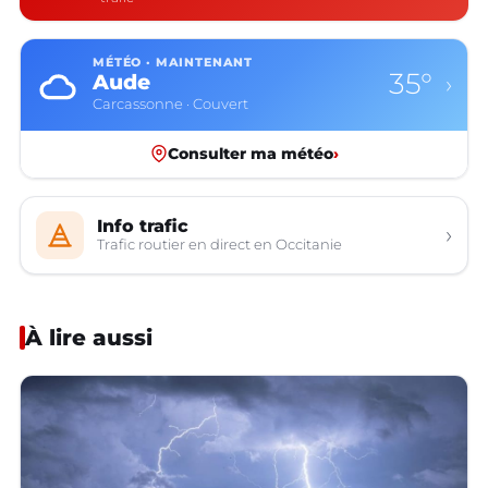
MÉTÉO · MAINTENANT
35°
Aude
›
Carcassonne · Couvert
Consulter ma météo
›
Info trafic
›
Trafic routier en direct en Occitanie
À lire aussi