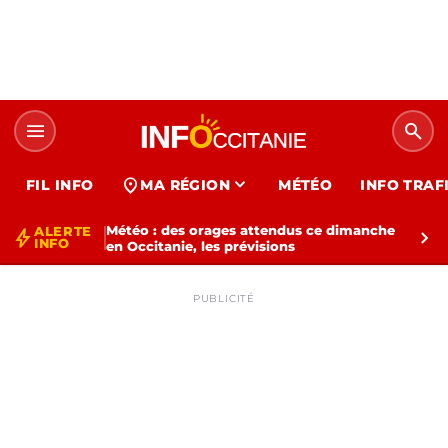
menu
search
expand_more
location_on
FIL INFO
MA RÉGION
MÉTÉO
INFO TRAF
Météo : des orages attendus ce dimanche
ALERTE
bolt
chevron_right
INFO
en Occitanie, les prévisions
PUBLICITÉ