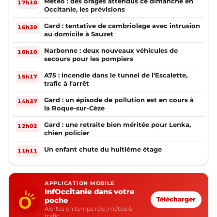
Météo : des orages attendus ce dimanche en
17h10
Occitanie, les prévisions
Gard : tentative de cambriolage avec intrusion
16h39
au domicile à Sauzet
Narbonne : deux nouveaux véhicules de
16h10
secours pour les pompiers
A75 : incendie dans le tunnel de l'Escalette,
15h17
trafic à l'arrêt
Gard : un épisode de pollution est en cours à
14h37
la Roque-sur-Cèze
Gard : une retraite bien méritée pour Lenka,
12h02
chien policier
Un enfant chute du huitième étage
11h11
APPLICATION MOBILE
InfOccitanie dans votre
poche
Télécharger
Alertes en temps réel, météo &
trafic