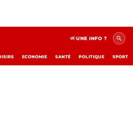
search
campaign
UNE INFO ?
OISIRS
ECONOMIE
SANTÉ
POLITIQUE
SPORT