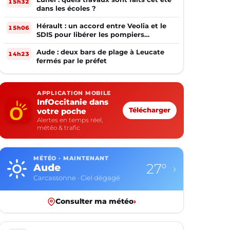
15h32
dans les écoles ?
Hérault : un accord entre Veolia et le
15h06
SDIS pour libérer les pompiers
volontaires
Aude : deux bars de plage à Leucate
14h23
fermés par le préfet
APPLICATION MOBILE
InfOccitanie dans
votre poche
Télécharger
Alertes en temps réel,
météo & trafic
MÉTÉO · MAINTENANT
27°
Aude
›
Carcassonne · Ciel dégagé
Consulter ma météo
›