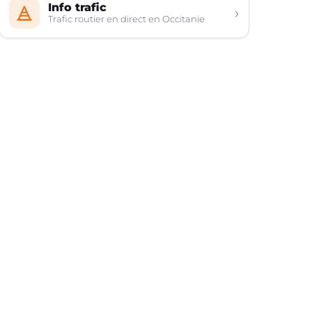
Info trafic
›
Trafic routier en direct en Occitanie