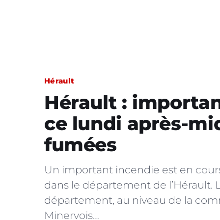
Hérault
Hérault : importa
ce lundi après-mi
fumées
Un important incendie est en cours
dans le département de l’Hérault. L
département, au niveau de la com
Minervois…