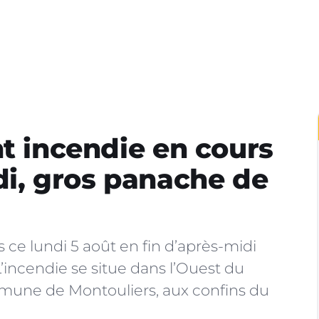
nt incendie en cours
di, gros panache de
 ce lundi 5 août en fin d’après-midi
’incendie se situe dans l’Ouest du
mune de Montouliers, aux confins du