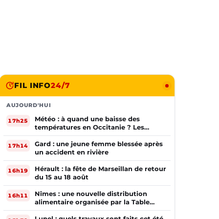
FIL INFO
24/7
AUJOURD'HUI
Météo : à quand une baisse des
17h25
températures en Occitanie ? Les
prévisions
Gard : une jeune femme blessée après
17h14
un accident en rivière
Hérault : la fête de Marseillan de retour
16h19
du 15 au 18 août
Nîmes : une nouvelle distribution
16h11
alimentaire organisée par la Table
Ouverte
Lunel : quels travaux sont faits cet été