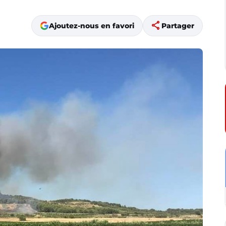
share
Ajoutez-nous en favori
Partager