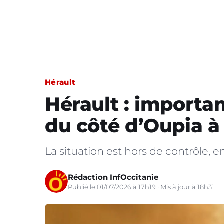
Hérault
Hérault : importa
du côté d’Oupia à 
La situation est hors de contrôle, en
Rédaction InfOccitanie
Publié le 01/07/2026 à 17h19 · Mis à jour à 18h31