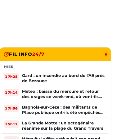
FIL INFO
24/7
HIER
Gard : un incendie au bord de l'A9 près
17h25
de Bezouce
Météo : baisse du mercure et retour
17h14
des orages ce week-end, où vont-ils
frapper ?
Bagnols-sur-Cèze : des militants de
17h06
Place publique ont-ils été empêchés
de tracter par la mairie ?
La Grande Motte : un octogénaire
15h12
réanimé sur la plage du Grand Travers
Hérault : la fête votive fait son grand