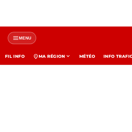
menu
MENU
expand_more
location_on
FIL INFO
MA RÉGION
MÉTÉO
INFO TRAFI