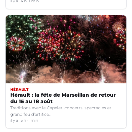
Jusqu’à quand ?
il y a 14 h
1 min
HÉRAULT
Hérault : la fête de Marseillan de retour
du 15 au 18 août
Traditions avec le Capelet, concerts, spectacles et
grand feu d’artifice...
il y a 15 h
1 min