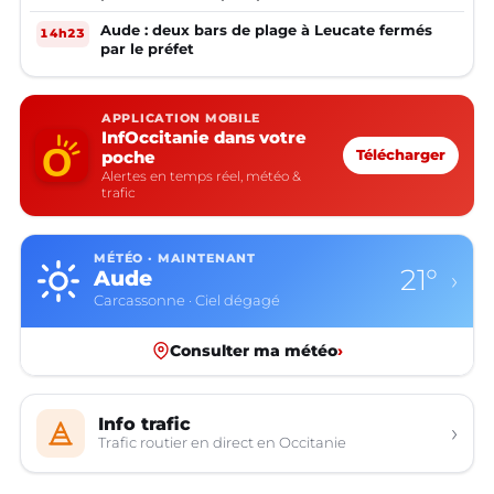
Aude : deux bars de plage à Leucate fermés
14h23
par le préfet
APPLICATION MOBILE
InfOccitanie dans votre
poche
Télécharger
Alertes en temps réel, météo &
trafic
MÉTÉO · MAINTENANT
21°
Aude
›
Carcassonne · Ciel dégagé
Consulter ma météo
›
Info trafic
›
Trafic routier en direct en Occitanie