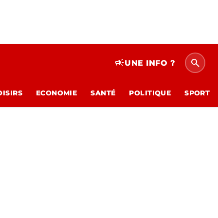
search
campaign
UNE INFO ?
OISIRS
ECONOMIE
SANTÉ
POLITIQUE
SPORT