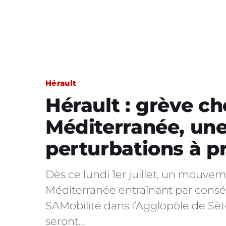
Hérault
Hérault : grève ch
Méditerranée, un
perturbations à p
Dès ce lundi 1er juillet, un mouveme
Méditerranée entraînant par consé
SAMobilité dans l’Agglopôle de Sè
seront…