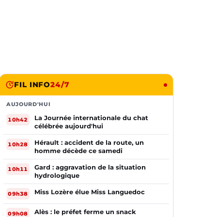
FIL INFO
24/7
AUJOURD'HUI
La Journée internationale du chat
10h42
célébrée aujourd'hui
Hérault : accident de la route, un
10h28
homme décède ce samedi
Gard : aggravation de la situation
10h11
hydrologique
Miss Lozère élue Miss Languedoc
09h38
Alès : le préfet ferme un snack
09h08