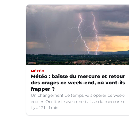
MÉTÉO
Météo : baisse du mercure et retour
des orages ce week-end, où vont-ils
frapper ?
Un changement de temps va s'opérer ce week-
end en Occitanie avec une baisse du mercure et
le retour d'orages dans certains départements.
il y a 17 h
1 min