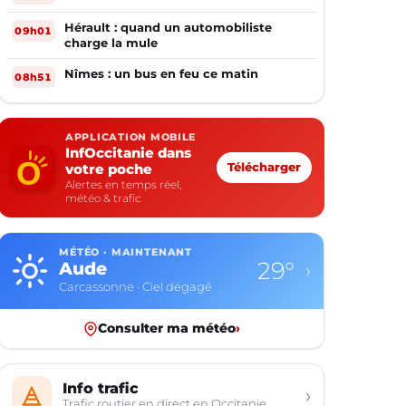
Hérault : quand un automobiliste
09h01
charge la mule
Nîmes : un bus en feu ce matin
08h51
APPLICATION MOBILE
InfOccitanie dans
votre poche
Télécharger
Alertes en temps réel,
météo & trafic
MÉTÉO · MAINTENANT
29°
Aude
›
Carcassonne · Ciel dégagé
Consulter ma météo
›
Info trafic
›
Trafic routier en direct en Occitanie