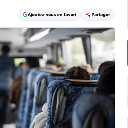
share
Ajoutez-nous en favori
Partager