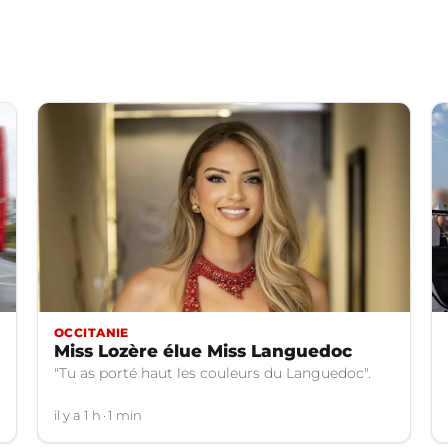
OCCITANIE
Miss Lozère élue Miss Languedoc
"Tu as porté haut les couleurs du Languedoc".
il y a 1 h
1 min