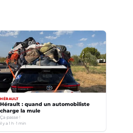
HÉRAULT
Hérault : quand un automobiliste
charge la mule
Ça passe !
il y a 1 h
1 min