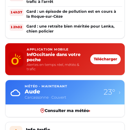
trafic à l'arrêt
Gard : un épisode de pollution est en cours à
14h37
la Roque-sur-Cèze
Gard : une retraite bien méritée pour Lenka,
12h02
chien policier
APPLICATION MOBILE
InfOccitanie dans votre
poche
Télécharger
Alertes en temps réel, météo &
trafic
MÉTÉO · MAINTENANT
23°
Aude
›
Carcassonne · Couvert
Consulter ma météo
›
Info trafic