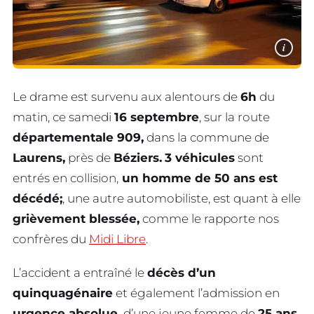
i
Le drame est survenu aux alentours de
6h
du
matin, ce samedi
16 septembre
, sur la route
départementale 909,
dans la commune de
Laurens,
près de
Béziers.
3 véhicules
sont
entrés en collision,
un homme de 50 ans est
décédé;
, une autre automobiliste, est quant à elle
grièvement blessée,
comme le rapporte nos
confrères du
Midi Libre
.
L’accident a entraîné le
décès d’un
quinquagénaire
et également l’admission en
urgence absolue,
d’une jeune femme de
25 ans,