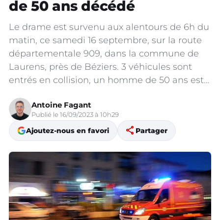
de 50 ans décédé
Le drame est survenu aux alentours de 6h du
matin, ce samedi 16 septembre, sur la route
départementale 909, dans la commune de
Laurens, près de Béziers. 3 véhicules sont
entrés en collision, un homme de 50 ans est…
Antoine Fagant
Publié le 16/09/2023 à 10h29
share
Ajoutez-nous en favori
Partager