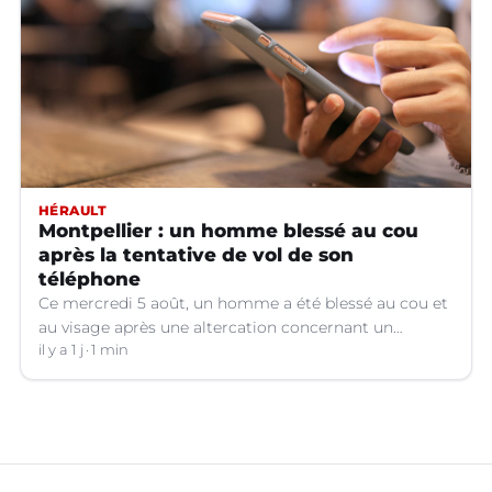
HÉRAULT
Montpellier : un homme blessé au cou
après la tentative de vol de son
téléphone
Ce mercredi 5 août, un homme a été blessé au cou et
au visage après une altercation concernant un
téléphone portable à Montpellier (Hérault).
il y a 1 j
1 min