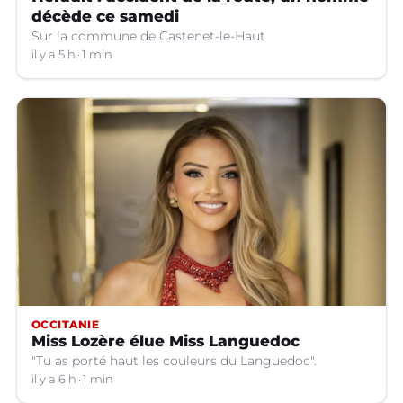
décède ce samedi
Sur la commune de Castenet-le-Haut
il y a 5 h
1 min
OCCITANIE
Miss Lozère élue Miss Languedoc
"Tu as porté haut les couleurs du Languedoc".
il y a 6 h
1 min