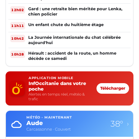
Gard : une retraite bien méritée pour Lenka,
12h02
chien policier
Un enfant chute du huitième étage
11h11
La Journée internationale du chat célébrée
10h42
aujourd'hui
Hérault : accident de la route, un homme
10h28
décède ce samedi
APPLICATION MOBILE
InfOccitanie dans votre
poche
Télécharger
Alertes en temps réel, météo &
trafic
MÉTÉO · MAINTENANT
38°
Aude
›
Carcassonne · Couvert