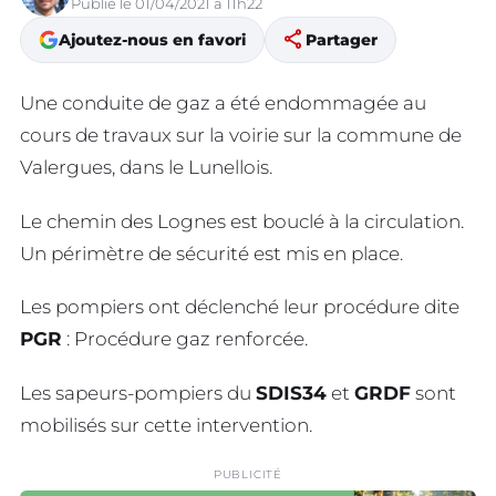
Publié le 01/04/2021 à 11h22
share
Ajoutez-nous en favori
Partager
Une conduite de gaz a été endommagée au
cours de travaux sur la voirie sur la commune de
Valergues, dans le Lunellois.
Le chemin des Lognes est bouclé à la circulation.
Un périmètre de sécurité est mis en place.
Les pompiers ont déclenché leur procédure dite
PGR
: Procédure gaz renforcée.
Les sapeurs-pompiers du
SDIS34
et
GRDF
sont
mobilisés sur cette intervention.
PUBLICITÉ