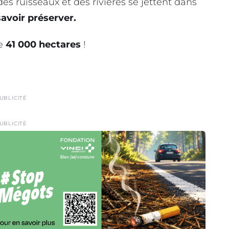
des ruisseaux et des rivières se jettent dans
 savoir préserver.
de
41 000 hectares
!
UBLICITÉ
UBLICITÉ