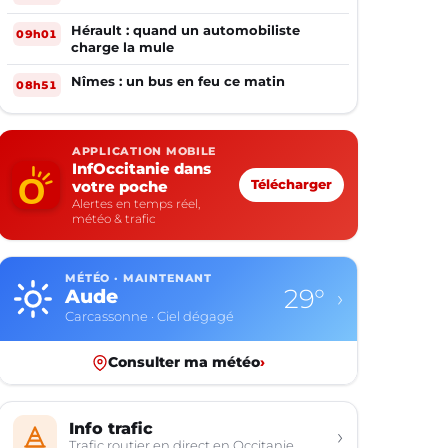
Hérault : quand un automobiliste
09h01
charge la mule
Nîmes : un bus en feu ce matin
08h51
APPLICATION MOBILE
InfOccitanie dans
votre poche
Télécharger
Alertes en temps réel,
météo & trafic
MÉTÉO · MAINTENANT
29°
Aude
›
Carcassonne · Ciel dégagé
Consulter ma météo
›
Info trafic
›
Trafic routier en direct en Occitanie