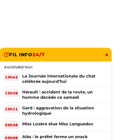
FIL INFO
24/7
AUJOURD'HUI
La Journée internationale du chat
10h42
célébrée aujourd'hui
Hérault : accident de la route, un
10h28
homme décède ce samedi
Gard : aggravation de la situation
10h11
hydrologique
Miss Lozère élue Miss Languedoc
09h38
Alès : le préfet ferme un snack
09h08