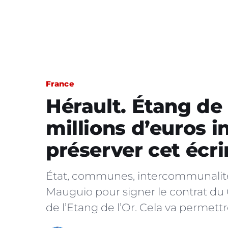
France
Hérault. Étang de l
millions d’euros i
préserver cet écr
État, communes, intercommunalités,
Mauguio pour signer le contrat du 
de l’Etang de l’Or. Cela va permett