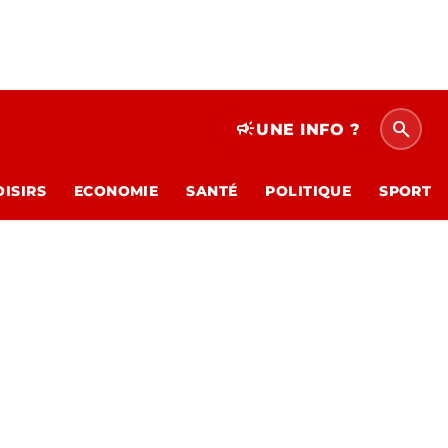
search
campaign
UNE INFO ?
OISIRS
ECONOMIE
SANTÉ
POLITIQUE
SPORT