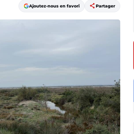
share
Ajoutez-nous en favori
Partager