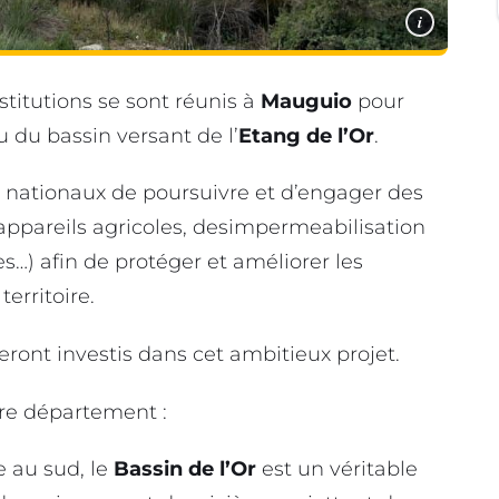
i
titutions se sont réunis à
Mauguio
pour
u du bassin versant de l’
Etang de l’Or
.
t nationaux de poursuivre et d’engager des
s appareils agricoles, desimpermeabilisation
es…) afin de protéger et améliorer les
erritoire.
eront investis dans cet ambitieux projet.
tre département :
e au sud, le
Bassin de l’Or
est un véritable