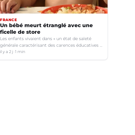
FRANCE
Un bébé meurt étranglé avec une
ficelle de store
Les enfants vivaient dans « un état de saleté
générale caractérisant des carences éducatives »,
indique le parquet.
il y a 2 j
1 min