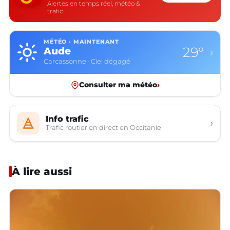
Alertes en temps réel, météo &
trafic
MÉTÉO · MAINTENANT
29°
Aude
›
Carcassonne · Ciel dégagé
Consulter ma météo
›
Info trafic
›
Trafic routier en direct en Occitanie
À lire aussi