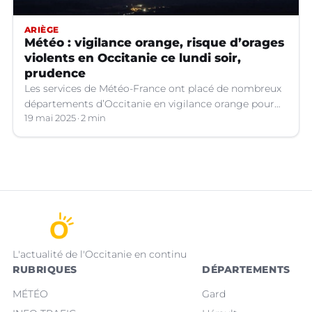
ARIÈGE
Météo : vigilance orange, risque d’orages
violents en Occitanie ce lundi soir,
prudence
Les services de Météo-France ont placé de nombreux
départements d’Occitanie en vigilance orange pour
les orages violents.
19 mai 2025
2 min
L'actualité de l'Occitanie en continu
RUBRIQUES
DÉPARTEMENTS
MÉTÉO
Gard