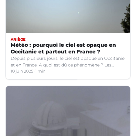
ARIÈGE
Météo : pourquoi le ciel est opaque en
Occitanie et partout en France ?
Depuis plusieurs jours, le ciel est opaque en Occitanie
et en France. A quoi est dû ce phénomène ? Les
explications.
10 juin 2025
1 min