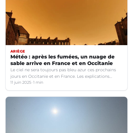
ARIÈGE
Météo : après les fumées, un nuage de
sable arrive en France et en Occitanie
Le ciel ne sera toujours pas bleu azur ces prochains
jours en Occitanie et en France. Les explications
météo.
11 juin 2025
1 min