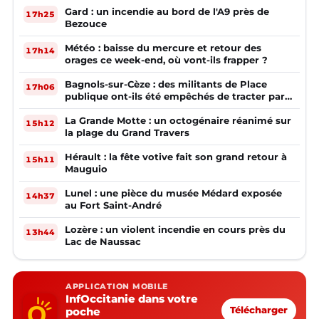
Gard : un incendie au bord de l'A9 près de
17h25
Bezouce
Météo : baisse du mercure et retour des
17h14
orages ce week-end, où vont-ils frapper ?
Bagnols-sur-Cèze : des militants de Place
17h06
publique ont-ils été empêchés de tracter par
la mairie ?
La Grande Motte : un octogénaire réanimé sur
15h12
la plage du Grand Travers
Hérault : la fête votive fait son grand retour à
15h11
Mauguio
Lunel : une pièce du musée Médard exposée
14h37
au Fort Saint-André
Lozère : un violent incendie en cours près du
13h44
Lac de Naussac
APPLICATION MOBILE
InfOccitanie dans votre
poche
Télécharger