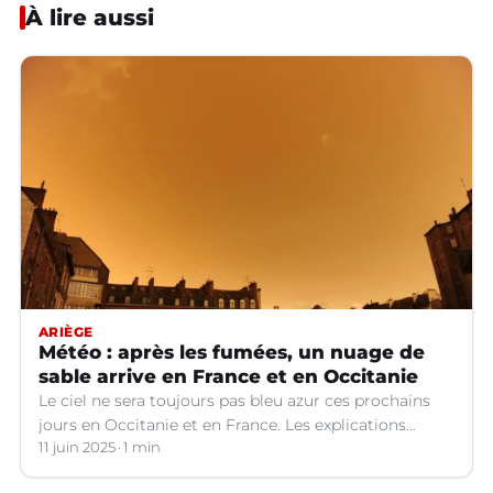
À lire aussi
ARIÈGE
Météo : après les fumées, un nuage de
sable arrive en France et en Occitanie
Le ciel ne sera toujours pas bleu azur ces prochains
jours en Occitanie et en France. Les explications
météo.
11 juin 2025
1 min