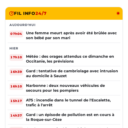
FIL INFO
24/7
AUJOURD'HUI
Une femme meurt après avoir été brûlée avec
07h04
son bébé par son mari
HIER
Météo : des orages attendus ce dimanche en
17h10
Occitanie, les prévisions
Gard : tentative de cambriolage avec intrusion
16h39
au domicile à Sauzet
Narbonne : deux nouveaux véhicules de
16h10
secours pour les pompiers
A75 : incendie dans le tunnel de l'Escalette,
15h17
trafic à l'arrêt
Gard : un épisode de pollution est en cours à
14h37
la Roque-sur-Cèze