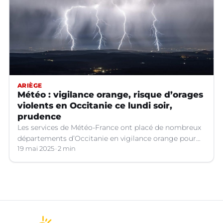
ARIÈGE
Météo : vigilance orange, risque d’orages
violents en Occitanie ce lundi soir,
prudence
Les services de Météo-France ont placé de nombreux
départements d’Occitanie en vigilance orange pour
les orages violents.
19 mai 2025
2 min