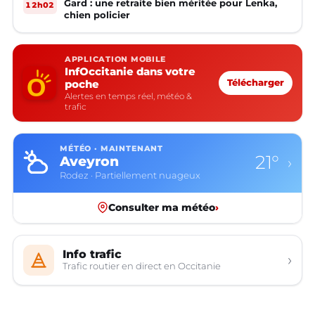
Gard : une retraite bien méritée pour Lenka,
12h02
chien policier
APPLICATION MOBILE
InfOccitanie dans votre
poche
Télécharger
Alertes en temps réel, météo &
trafic
MÉTÉO · MAINTENANT
21°
Aveyron
›
Rodez · Partiellement nuageux
Consulter ma météo
›
Info trafic
›
Trafic routier en direct en Occitanie