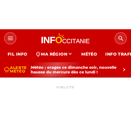
menu
search
expand_more
location_on
FIL INFO
MA RÉGION
MÉTÉO
INFO TRAF
Météo : orages ce dimanche soir, nouvelle
ALERTE
thunderstorm
chevron_right
MÉTÉO
hausse du mercure dès ce lundi !
PUBLICITÉ