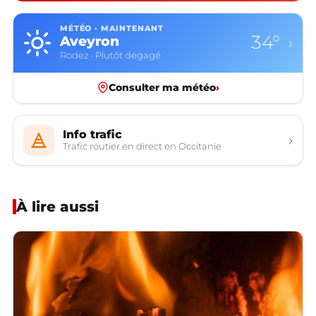
MÉTÉO · MAINTENANT
34°
Aveyron
›
Rodez · Plutôt dégagé
Consulter ma météo
›
Info trafic
›
Trafic routier en direct en Occitanie
À lire aussi