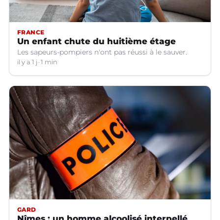
FRANCE
Un enfant chute du huitième étage
Les sapeurs-pompiers n'ont pas réussi à le sauver.
il y a 1 j
1 min
GARD
Nîmes : un homme alcoolisé interpellé