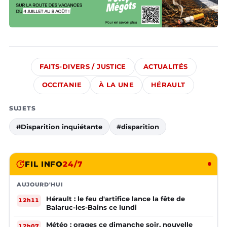
FAITS-DIVERS / JUSTICE
ACTUALITÉS
OCCITANIE
À LA UNE
HÉRAULT
SUJETS
#Disparition inquiétante
#disparition
FIL INFO
24/7
AUJOURD'HUI
Hérault : le feu d'artifice lance la fête de
12h11
Balaruc-les-Bains ce lundi
Météo : orages ce dimanche soir, nouvelle
12h07