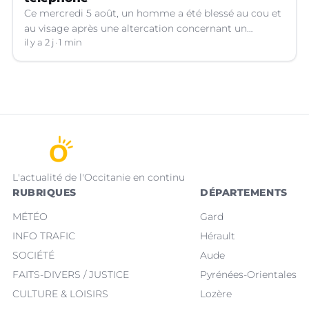
Ce mercredi 5 août, un homme a été blessé au cou et
au visage après une altercation concernant un
téléphone portable à Montpellier (Hérault).
il y a 2 j
1 min
L'actualité de l'Occitanie en continu
RUBRIQUES
DÉPARTEMENTS
MÉTÉO
Gard
INFO TRAFIC
Hérault
SOCIÉTÉ
Aude
FAITS-DIVERS / JUSTICE
Pyrénées-Orientales
CULTURE & LOISIRS
Lozère