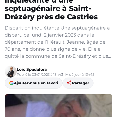
inquiétante d’une
septuagénaire à Saint-
Drézéry près de Castries
Disparition inquiétante Une septuagénaire a
disparu ce lundi 2 janvier 2023 dans le
département de l’Hérault. Jeanne, âgée de
70 ans, ne donne plus signe de vie. Elle a
quitté la commune de Saint-Drézéry et plus…
Loïc Spadafora
Publié le 03/01/2023 à 13h43 · Mis à jour à 13h45
share
Ajoutez-nous en favori
Partager