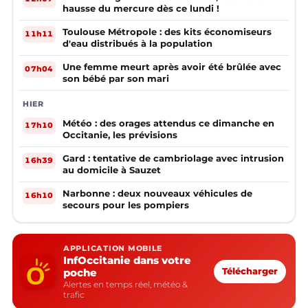
hausse du mercure dès ce lundi !
Toulouse Métropole : des kits économiseurs
11h11
d'eau distribués à la population
Une femme meurt après avoir été brûlée avec
07h04
son bébé par son mari
HIER
Météo : des orages attendus ce dimanche en
17h10
Occitanie, les prévisions
Gard : tentative de cambriolage avec intrusion
16h39
au domicile à Sauzet
Narbonne : deux nouveaux véhicules de
16h10
secours pour les pompiers
APPLICATION MOBILE
InfOccitanie dans votre
poche
Télécharger
Alertes en temps réel, météo &
trafic