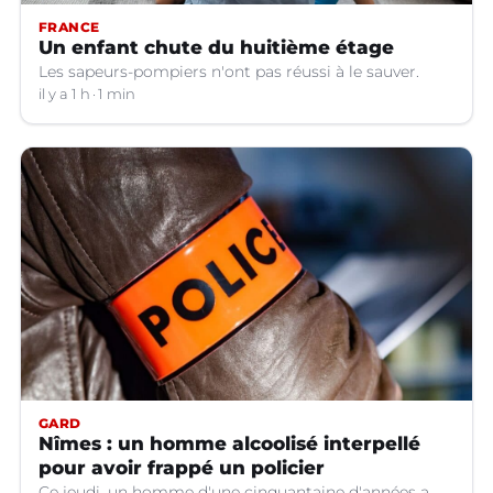
FRANCE
Un enfant chute du huitième étage
Les sapeurs-pompiers n'ont pas réussi à le sauver.
il y a 1 h
1 min
GARD
Nîmes : un homme alcoolisé interpellé
pour avoir frappé un policier
Ce jeudi, un homme d'une cinquantaine d'années a