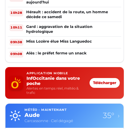
aujourd'hui
Hérault : accident de la route, un homme
10h28
décède ce samedi
Gard : aggravation de la situation
10h11
hydrologique
Miss Lozère élue Miss Languedoc
09h38
Alès : le préfet ferme un snack
09h08
APPLICATION MOBILE
InfOccitanie dans votre
poche
Télécharger
Alertes en temps réel, météo &
trafic
MÉTÉO · MAINTENANT
35°
Aude
›
Carcassonne · Ciel dégagé