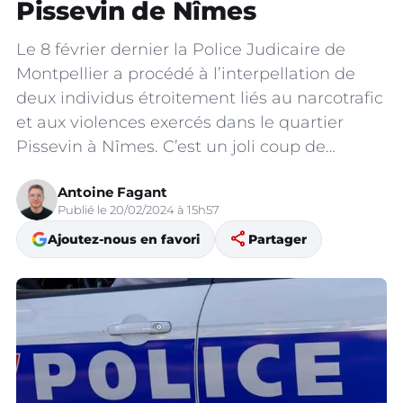
Pissevin de Nîmes
Le 8 février dernier la Police Judicaire de
Montpellier a procédé à l’interpellation de
deux individus étroitement liés au narcotrafic
et aux violences exercés dans le quartier
Pissevin à Nîmes. C’est un joli coup de…
Antoine Fagant
Publié le 20/02/2024 à 15h57
share
Ajoutez-nous en favori
Partager