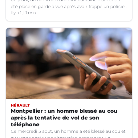
été placé en garde à vue après avoir frappé un policier
hors service à Nîmes (Gard).
il y a 1 j
1 min
HÉRAULT
Montpellier : un homme blessé au cou
après la tentative de vol de son
téléphone
Ce mercredi 5 août, un homme a été blessé au cou et
au visage après une altercation concernant un