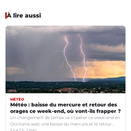
À lire aussi
MÉTÉO
Météo : baisse du mercure et retour des
orages ce week-end, où vont-ils frapper ?
Un changement de temps va s'opérer ce week-end en
Occitanie avec une baisse du mercure et le retour
d'orages dans certains départements.
il y a 2 h
1 min