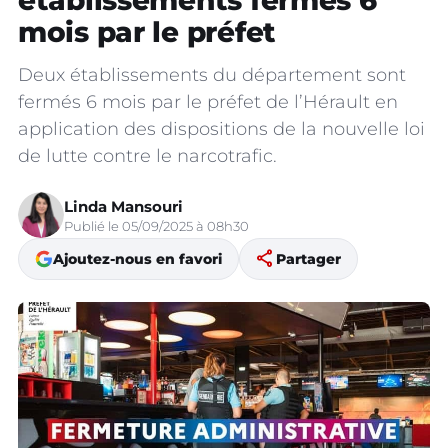
établissements fermés 6
mois par le préfet
Deux établissements du département sont
fermés 6 mois par le préfet de l’Hérault en
application des dispositions de la nouvelle loi
de lutte contre le narcotrafic.
Linda Mansouri
Publié le 05/09/2025 à 08h30
share
Ajoutez-nous en favori
Partager