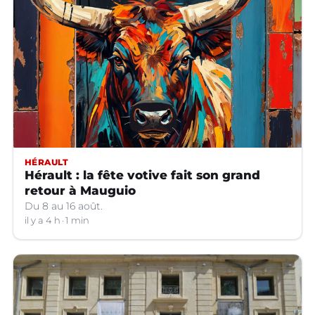
HÉRAULT
Hérault : la fête votive fait son grand
retour à Mauguio
Du 8 au 16 août.
il y a 4 h
1 min