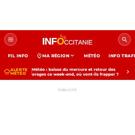
menu
search
expand_more
location_on
FIL INFO
MA RÉGION
MÉTÉO
INFO TRAF
Météo : baisse du mercure et retour des
ALERTE
thunderstorm
chevron_right
MÉTÉO
orages ce week-end, où vont-ils frapper ?
PUBLICITÉ