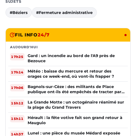
SUJETS
#Béziers
#Fermeture administrative
FIL INFO
24/7
AUJOURD'HUI
Gard : un incendie au bord de l'A9 près de
17h25
Bezouce
Météo : baisse du mercure et retour des
17h14
orages ce week-end, où vont-ils frapper ?
Bagnols-sur-Cèze : des militants de Place
17h06
publique ont-ils été empêchés de tracter par
la mairie ?
La Grande Motte : un octogénaire réanimé sur
15h12
la plage du Grand Travers
Hérault : la fête votive fait son grand retour à
15h11
Mauguio
Lunel : une pièce du musée Médard exposée
14h37