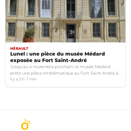
HÉRAULT
Lunel : une pièce du musée Médard
exposée au Fort Saint-André
Jusqu'au 4 novembre prochain, le musée Médard
prête une pièce emblématique au Fort Saint-André à
Villeneuve-lez-Avignon (Gard).
il y a 5 h
1 min