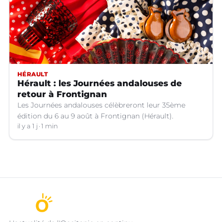
HÉRAULT
Hérault : les Journées andalouses de
retour à Frontignan
Les Journées andalouses célèbreront leur 35ème
édition du 6 au 9 août à Frontignan (Hérault).
il y a 1 j
1 min