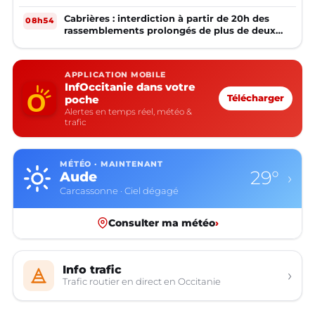
Cabrières : interdiction à partir de 20h des
08h54
rassemblements prolongés de plus de deux
mineurs non accompagnés d'un adulte
APPLICATION MOBILE
InfOccitanie dans votre
poche
Télécharger
Alertes en temps réel, météo &
trafic
MÉTÉO · MAINTENANT
29°
Aude
›
Carcassonne · Ciel dégagé
Consulter ma météo
›
Info trafic
›
Trafic routier en direct en Occitanie