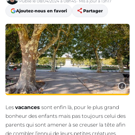
Publié le 08/04/2024 à 08h45 · Mis à jour à 13h17
share
Ajoutez-nous en favori
Partager
i
Les
vacances
sont enfin là, pour le plus grand
bonheur des enfants mais pas toujours celui des
parents qui sont amener à se creuser la tête afin
de combler l’ennui de leurs petites créatures.