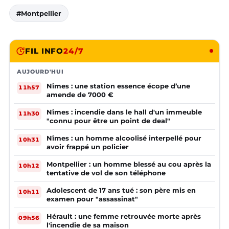
#Montpellier
FIL INFO
24/7
AUJOURD'HUI
Nîmes : une station essence écope d’une
11h57
amende de 7000 €
Nîmes : incendie dans le hall d'un immeuble
11h30
"connu pour être un point de deal"
Nîmes : un homme alcoolisé interpellé pour
10h31
avoir frappé un policier
Montpellier : un homme blessé au cou après la
10h12
tentative de vol de son téléphone
Adolescent de 17 ans tué : son père mis en
10h11
examen pour "assassinat"
Hérault : une femme retrouvée morte après
09h56
l'incendie de sa maison