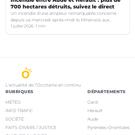
700 hectares détruits, suivez le direct
Un incendie d'une ampleur remarquable concerne
depuis ce mercredi après-midi le Minervois aux
confins de l'Aude et de l'Hérault.
1 juillet 2026
1 min
L'actualité de l'Occitanie en continu
RUBRIQUES
DÉPARTEMENTS
MÉTÉO
Gard
INFO TRAFIC
Hérault
SOCIÉTÉ
Aude
FAITS-DIVERS / JUSTICE
Pyrénées-Orientales