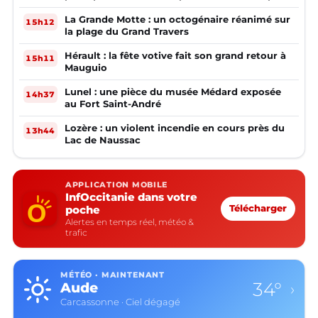
la mairie ?
La Grande Motte : un octogénaire réanimé sur
15h12
la plage du Grand Travers
Hérault : la fête votive fait son grand retour à
15h11
Mauguio
Lunel : une pièce du musée Médard exposée
14h37
au Fort Saint-André
Lozère : un violent incendie en cours près du
13h44
Lac de Naussac
APPLICATION MOBILE
InfOccitanie dans votre
poche
Télécharger
Alertes en temps réel, météo &
trafic
MÉTÉO · MAINTENANT
28°
Aveyron
›
Rodez · Ciel dégagé