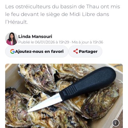
Les ostréiculteurs du bassin de Thau ont mis
le feu devant le siège de Midi Libre dans
l’Hérault.
Linda Mansouri
Publié le 06/01/2026 à 15h29 · Mis à jour à 15h36
share
Ajoutez-nous en favori
Partager
i