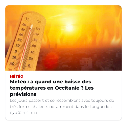
MÉTÉO
Météo : à quand une baisse des
températures en Occitanie ? Les
prévisions
Les jours passent et se ressemblent avec toujours de
très fortes chaleurs notamment dans le Languedoc.
Jusqu’à quand ?
il y a 21 h
1 min