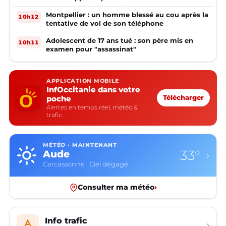
Montpellier : un homme blessé au cou après la
10h12
tentative de vol de son téléphone
Adolescent de 17 ans tué : son père mis en
10h11
examen pour "assassinat"
APPLICATION MOBILE
InfOccitanie dans votre
poche
Télécharger
Alertes en temps réel, météo &
trafic
MÉTÉO · MAINTENANT
33°
Aude
›
Carcassonne · Ciel dégagé
Consulter ma météo
›
Info trafic
›