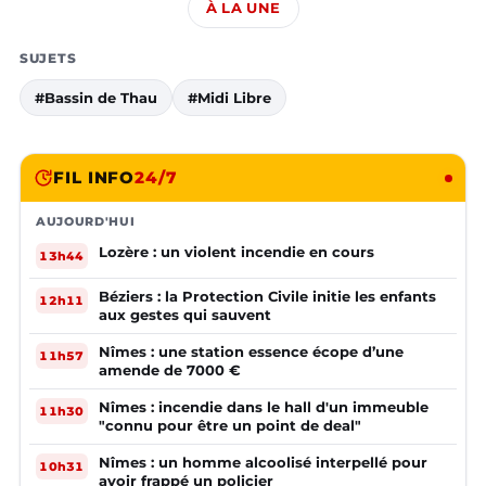
À LA UNE
SUJETS
#Bassin de Thau
#Midi Libre
FIL INFO
24/7
AUJOURD'HUI
Lozère : un violent incendie en cours
13h44
Béziers : la Protection Civile initie les enfants
12h11
aux gestes qui sauvent
Nîmes : une station essence écope d’une
11h57
amende de 7000 €
Nîmes : incendie dans le hall d'un immeuble
11h30
"connu pour être un point de deal"
Nîmes : un homme alcoolisé interpellé pour
10h31
avoir frappé un policier