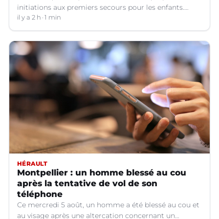
initiations aux premiers secours pour les enfants.
Voici ce qu'il faut savoir.
il y a 2 h
1 min
HÉRAULT
Montpellier : un homme blessé au cou
après la tentative de vol de son
téléphone
Ce mercredi 5 août, un homme a été blessé au cou et
au visage après une altercation concernant un