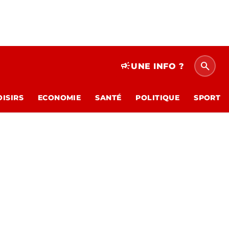
search
campaign
UNE INFO ?
OISIRS
ECONOMIE
SANTÉ
POLITIQUE
SPORT