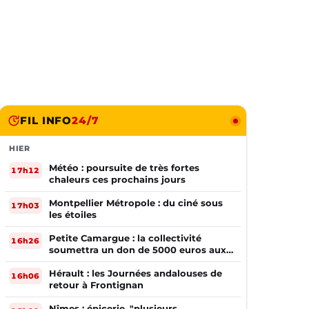
FIL INFO
24/7
HIER
Météo : poursuite de très fortes
17h12
chaleurs ces prochains jours
Montpellier Métropole : du ciné sous
17h03
les étoiles
Petite Camargue : la collectivité
16h26
soumettra un don de 5000 euros aux
sinistrés de la Gironde
Hérault : les Journées andalouses de
16h06
retour à Frontignan
Nîmes : épicerie, "plusieurs