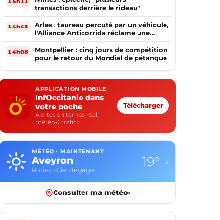
15h11
transactions derrière le rideau"
Arles : taureau percuté par un véhicule,
14h45
l'Alliance Anticorrida réclame une
enquête
Montpellier : cinq jours de compétition
14h08
pour le retour du Mondial de pétanque
APPLICATION MOBILE
InfOccitanie dans
votre poche
Télécharger
Alertes en temps réel,
météo & trafic
MÉTÉO · MAINTENANT
19°
Aveyron
›
Rodez · Ciel dégagé
Consulter ma météo
›