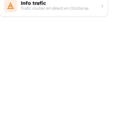
Info trafic
›
Trafic routier en direct en Occitanie