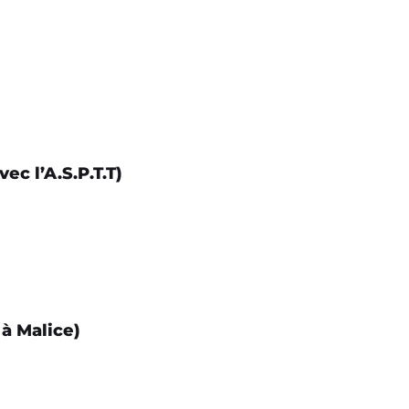
ec l’A.S.P.T.T)
 à Malice)