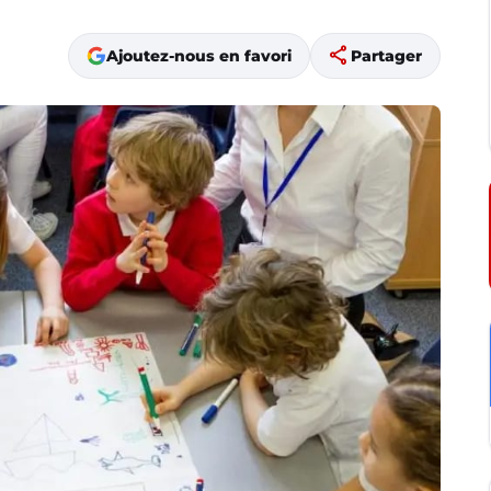
share
Ajoutez-nous en favori
Partager