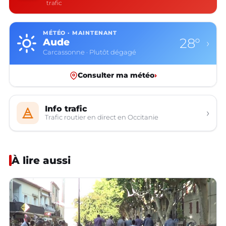
trafic
MÉTÉO · MAINTENANT
28°
Aude
›
Carcassonne · Plutôt dégagé
Consulter ma météo
›
Info trafic
›
Trafic routier en direct en Occitanie
À lire aussi