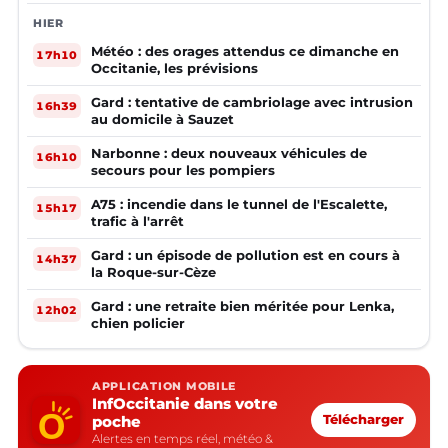
HIER
Météo : des orages attendus ce dimanche en
17h10
Occitanie, les prévisions
Gard : tentative de cambriolage avec intrusion
16h39
au domicile à Sauzet
Narbonne : deux nouveaux véhicules de
16h10
secours pour les pompiers
A75 : incendie dans le tunnel de l'Escalette,
15h17
trafic à l'arrêt
Gard : un épisode de pollution est en cours à
14h37
la Roque-sur-Cèze
Gard : une retraite bien méritée pour Lenka,
12h02
chien policier
APPLICATION MOBILE
InfOccitanie dans votre
poche
Télécharger
Alertes en temps réel, météo &