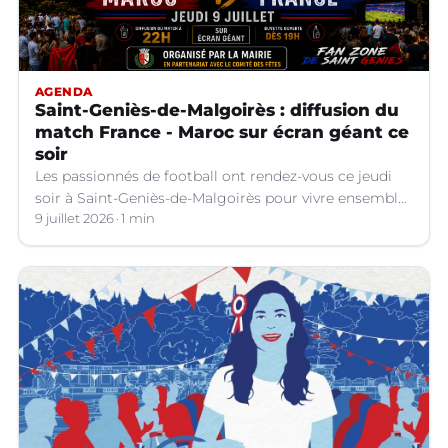
AGENDA
Saint-Geniès-de-Malgoirès : diffusion du
match France - Maroc sur écran géant ce
soir
Les passionnés de football ont rendez-vous ce jeudi
soir à Saint-Geniès-de-Malgoirès pour vivre ensemble
l'un des temps forts de la Coupe du Monde 2026.
9 juillet 2026
1 min