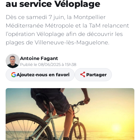
au service Véloplage
Dès ce samedi 7 juin, la Montpellier
Méditerranée Métropole et la TaM relancent
l’opération Véloplage afin de découvrir les
plages de Villeneuve-lès-Maguelone.
Antoine Fagant
Publié le 08/06/2025 à 15h38
share
Ajoutez-nous en favori
Partager